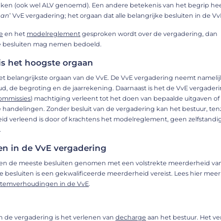
eken (ook wel ALV genoemd). Een andere betekenis van het begrip hee
aan
’ VvE vergadering; het orgaan dat alle belangrijke besluiten in de V
e
en het
modelreglement
gesproken wordt over de vergadering, dan
e besluiten mag nemen bedoeld.
is het hoogste orgaan
et belangrijkste orgaan van de VvE. De VvE vergadering neemt namelij
d, de begroting en de jaarrekening. Daarnaast is het de VvE vergaderi
ommissies
) machtiging verleent tot het doen van bepaalde uitgaven of
 handelingen. Zonder besluit van de vergadering kan het bestuur, tenz
id verleend is door of krachtens het modelreglement, geen zelfstandi
.
n in de VvE vergadering
en de meeste besluiten genomen met een volstrekte meerderheid va
besluiten is een gekwalificeerde meerderheid vereist. Lees hier meer
stemverhoudingen in de VvE
.
n de vergadering is het verlenen van
decharge
aan het bestuur. Het v