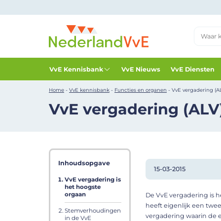
VvE Kennisbank
VvE Nieuws
VvE Diensten
Home
-
VvE kennisbank
-
Functies en organen
-
VvE vergadering (A
VvE vergadering (ALV
Inhoudsopgave
15-03-2015
VvE vergadering is
het hoogste
orgaan
De VvE vergadering is 
heeft eigenlijk een tweet
Stemverhoudingen
vergadering waarin de e
in de VvE