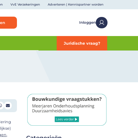
en
VvE Verzekeringen
Adverteren | Kennispartner worden
ken
Inloggen
Juridische vraag?
dering
ijkse)
gen
,
Categorieën