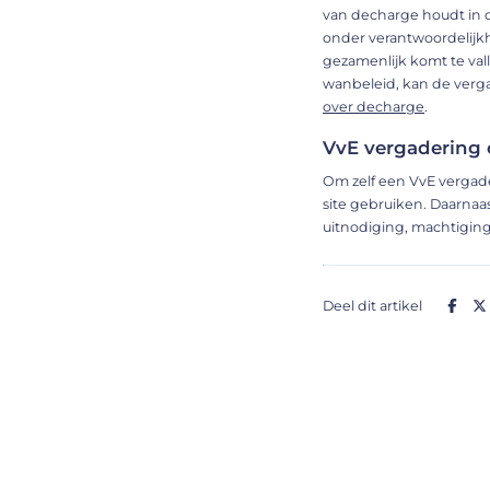
van decharge houdt in d
onder verantwoordelijkh
gezamenlijk komt te vall
wanbeleid, kan de verga
over decharge
.
VvE vergadering 
Om zelf een VvE vergade
site gebruiken. Daarnaas
uitnodiging, machtigin
Deel dit artikel