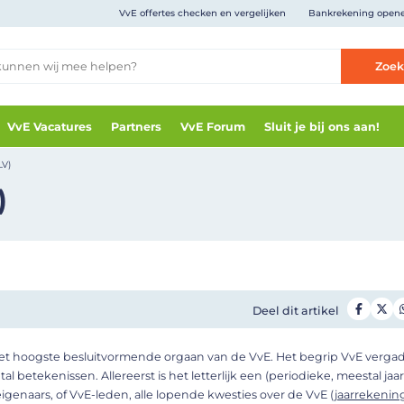
VvE offertes checken en vergelijken
Bankrekening open
Zoe
VvE Vacatures
Partners
VvE Forum
Sluit je bij ons aan!
LV)
)
Deel dit artikel
het hoogste besluitvormende orgaan van de VvE. Het begrip VvE verga
al betekenissen. Allereerst is het letterlijk een (periodieke, meestal jaarl
igenaars, of VvE-leden, alle lopende kwesties over de VvE (
jaarrekenin