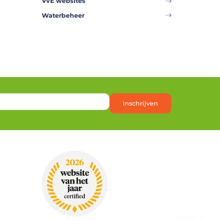
VvE websites
Waterbeheer
Inschrijven
Heb je een vraag?