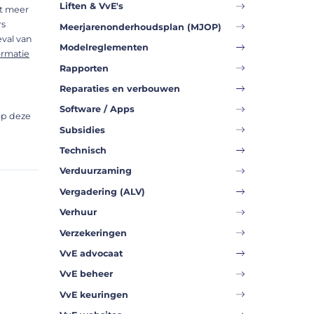
Liften & VvE's
et meer
rs
Meerjarenonderhoudsplan (MJOP)
eval van
Modelreglementen
ormatie
Rapporten
Reparaties en verbouwen
Software / Apps
p deze
Subsidies
Technisch
Verduurzaming
Vergadering (ALV)
Verhuur
Verzekeringen
VvE advocaat
VvE beheer
VvE keuringen