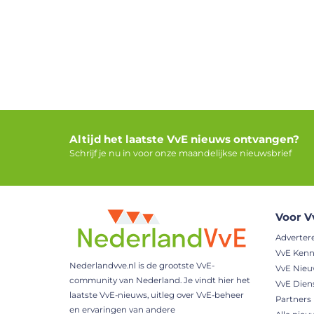
Altijd het laatste VvE nieuws ontvangen?
Schrijf je nu in voor onze maandelijkse nieuwsbrief
Voor V
Adverter
VvE Kenn
Nederlandvve.nl is de grootste VvE-
VvE Nie
community van Nederland. Je vindt hier het
VvE Dien
laatste VvE-nieuws, uitleg over VvE-beheer
Partners
en ervaringen van andere