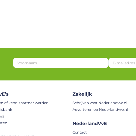
*
*
*
vE’s
Zakelijk
en of kennispartner worden
Schrijven voor Nederlandvve.nl
isbank
Adverteren op Nederlandvve.nl
uws
NederlandVvE
sten
Contact