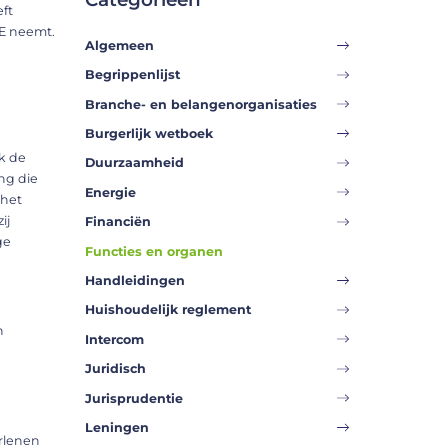
ft
vE neemt.
Algemeen
Begrippenlijst
Branche- en belangenorganisaties
Burgerlijk wetboek
k de
Duurzaamheid
ng die
Energie
 het
ij
Financiën
ge
Functies en organen
Handleidingen
Huishoudelijk reglement
n
Intercom
Juridisch
Jurisprudentie
Leningen
erlenen