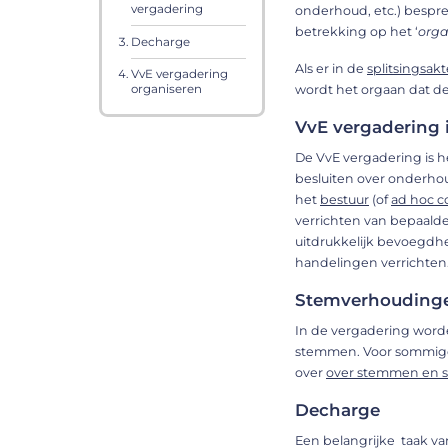
vergadering
onderhoud, etc.) bespr
betrekking op het ‘
org
Decharge
Als er in de
splitsingsakt
VvE vergadering
wordt het orgaan dat d
organiseren
VvE vergadering 
De VvE vergadering is h
besluiten over onderhou
het
bestuur
(of
ad hoc c
verrichten van bepaalde
uitdrukkelijk bevoegdhe
handelingen verrichten
Stemverhoudinge
In de vergadering word
stemmen. Voor sommige 
over
over stemmen en 
Decharge
Een belangrijke taak va