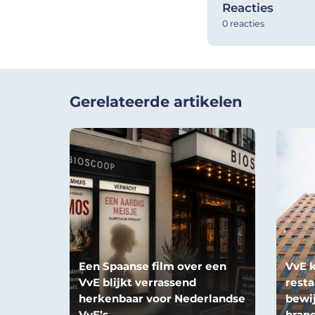
Reacties
0 reacties
Gerelateerde artikelen
Een Spaanse film over een
VvE k
VvE blijkt verrassend
resta
herkenbaar voor Nederlandse
bewij
VvE’s
brand