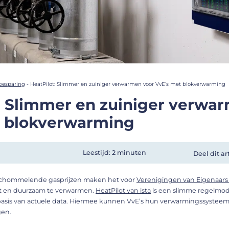
besparing
-
HeatPilot: Slimmer en zuiniger verwarmen voor VvE’s met blokverwarming
: Slimmer en zuiniger verwa
t blokverwarming
Leestijd: 2 minuten
Deel dit ar
 schommelende gasprijzen maken het voor
Verenigingen van Eigenaars 
ënt en duurzaam te verwarmen.
HeatPilot van ista
is een slimme regelmodu
 basis van actuele data. Hiermee kunnen VvE’s hun verwarmingssysteem
gen.