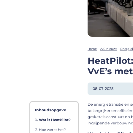
Home
-
VvE nieuws
-
Energie
HeatPilot
VvE’s me
08-07-2025
De energietransitie en
Inhoudsopgave
belangrijker om effici
gasketels aanstuurt op
Wat is HeatPilot?
ingrijpende verbouwin
Hoe werkt het?