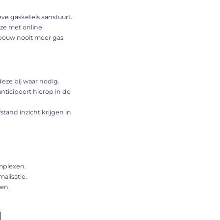
ve gasketels aanstuurt.
ze met online
ebouw nooit meer gas
deze bij waar nodig.
ticipeert hierop in de
and inzicht krijgen in
mplexen.
alisatie.
ten.