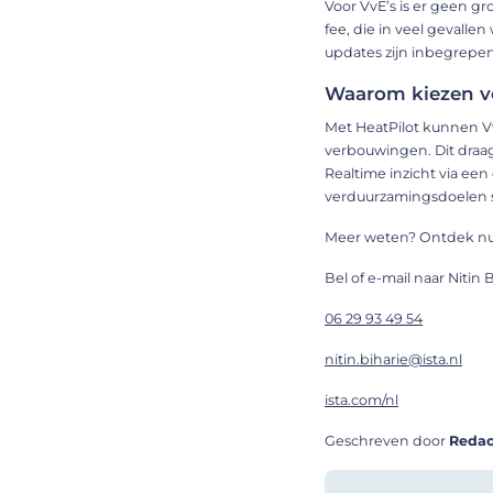
Voor VvE’s is er geen g
fee, die in veel gevall
updates zijn inbegrepen,
Waarom kiezen vo
Met HeatPilot kunnen V
verbouwingen. Dit draag
Realtime inzicht via ee
verduurzamingsdoelen sn
Meer weten? Ontdek nu h
Bel of e-mail naar Nitin B
06 29 93 49 54
nitin.biharie@ista.nl
ista.com/nl
Geschreven door
Redac