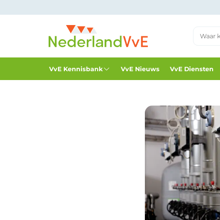
VvE Kennisbank
VvE Nieuws
VvE Diensten