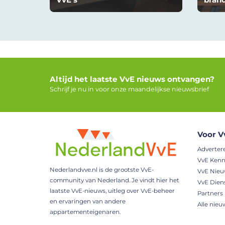
Altijd het laatste VvE nieuws ontvangen?
Schrijf je nu in voor onze maandelijkse nieuwsbrief
Voor V
Adverter
VvE Kenn
Nederlandvve.nl is de grootste VvE-
VvE Nie
community van Nederland. Je vindt hier het
VvE Dien
laatste VvE-nieuws, uitleg over VvE-beheer
Partners
en ervaringen van andere
Alle nieu
appartementeigenaren.