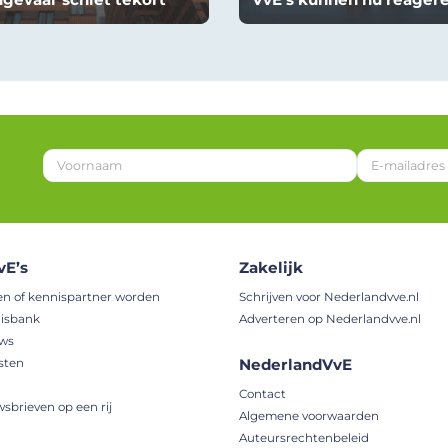
*
E
-
m
a
i
vE’s
Zakelijk
l
a
en of kennispartner worden
Schrijven voor Nederlandvve.nl
d
isbank
Adverteren op Nederlandvve.nl
r
uws
e
NederlandVvE
sten
s
V
Contact
o
wsbrieven op een rij
Algemene voorwaarden
o
Auteursrechtenbeleid
r