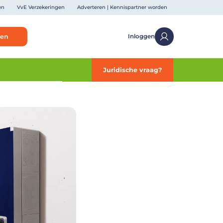
en
VvE Verzekeringen
Adverteren | Kennispartner worden
ken
Inloggen
Juridische vraag?