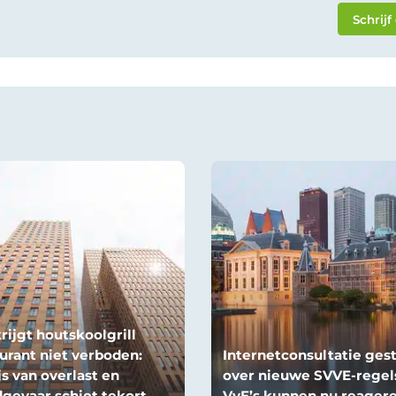
Schrijf
rijgt houtskoolgrill
urant niet verboden:
Internetconsultatie gest
s van overlast en
over nieuwe SVVE-regel
gevaar schiet tekort
VvE’s kunnen nu reager