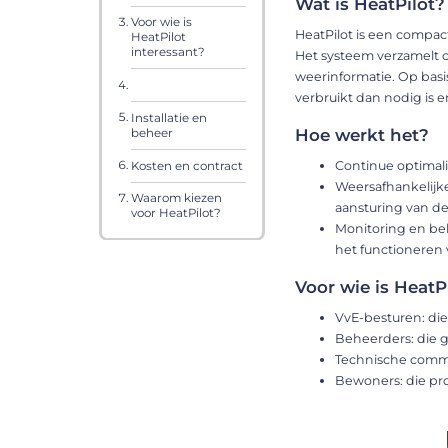
Wat is HeatPilot?
Voor wie is
HeatPilot is een compac
HeatPilot
interessant?
Het systeem verzamelt 
weerinformatie. Op basi
verbruikt dan nodig is e
Installatie en
Hoe werkt het?
beheer
Continue optimali
Kosten en contract
Weersafhankelijk
Waarom kiezen
aansturing van de
voor HeatPilot?
Monitoring en be
het functioneren 
Voor wie is HeatP
VvE-besturen: di
Beheerders: die 
Technische commis
Bewoners: die pro