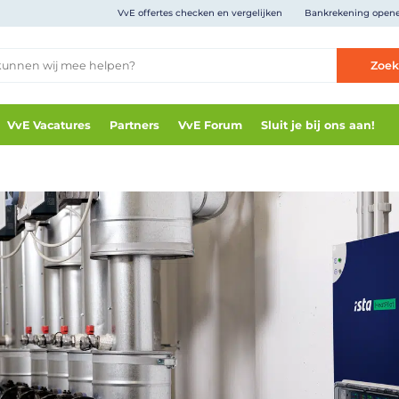
VvE offertes checken en vergelijken
Bankrekening open
Zoe
VvE Vacatures
Partners
VvE Forum
Sluit je bij ons aan!