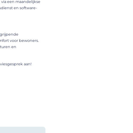
d via een maandelijkse
sdienst en software-
ngrijpende
omfort voor bewoners.
sturen en
dviesgesprek aan!