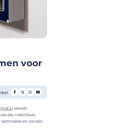
rmen voor
tikel
(VvE’s)
steeds
le die collectieve
 optimaliseren zonder