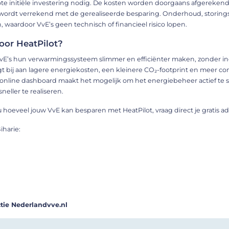
rote initiële investering nodig. De kosten worden doorgaans afgereken
en wordt verrekend met de gerealiseerde besparing. Onderhoud, storing
 waardoor VvE’s geen technisch of financieel risico lopen.
or HeatPilot?
vE’s hun verwarmingssysteem slimmer en efficiënter maken, zonder i
t bij aan lagere energiekosten, een kleinere CO₂-footprint en meer c
n online dashboard maakt het mogelijk om het energiebeheer actief te 
eller te realiseren.
oeveel jouw VvE kan besparen met HeatPilot, vraag direct je gratis a
iharie:
tie Nederlandvve.nl