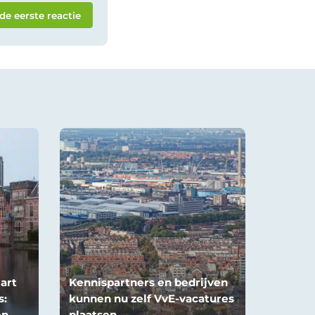
 de eerste reactie
art
Kennispartners en bedrijven
s:
kunnen nu zelf VvE-vacatures
en
plaatsen