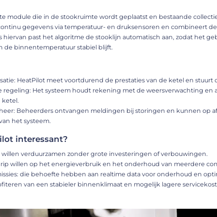
te module die in de stookruimte wordt geplaatst en bestaande collectie
continu gegevens via temperatuur- en druksensoren en combineert de
s hiervan past het algoritme de stooklijn automatisch aan, zodat het g
n de binnentemperatuur stabiel blijft.
satie: HeatPilot meet voortdurend de prestaties van de ketel en stuurt 
e regeling: Het systeem houdt rekening met de weersverwachting en an
 ketel.
heer: Beheerders ontvangen meldingen bij storingen en kunnen op afst
van het systeem.
ilot interessant?
e willen verduurzamen zonder grote investeringen of verbouwingen.
grip willen op het energieverbruik en het onderhoud van meerdere co
sies: die behoefte hebben aan realtime data voor onderhoud en optim
fiteren van een stabieler binnenklimaat en mogelijk lagere servicekos