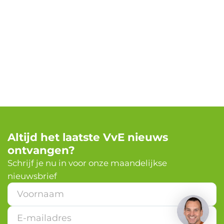
Altijd het laatste VvE nieuws
ontvangen?
✕
Schrijf je nu in voor onze maandelijkse
nieuwsbrief
Heb je een vraag?
*
*
V
o