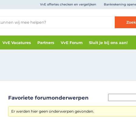
VvE offertes checken en vergelijken
Bankrekening open
Zoe
VvE Vacatures
Partners
VvE Forum
Sluit je bij ons aan!
Favoriete forumonderwerpen
Er werden hier geen onderwerpen gevonden.