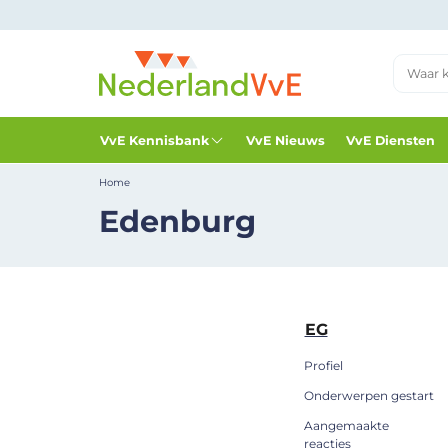
VvE Kennisbank
VvE Nieuws
VvE Diensten
Home
Edenburg
EG
Profiel
Onderwerpen gestart
Aangemaakte
reacties