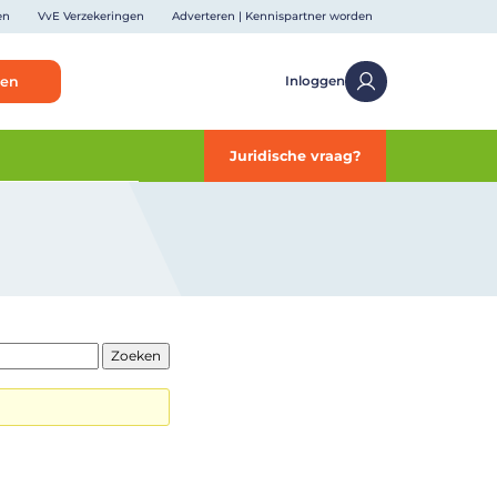
en
VvE Verzekeringen
Adverteren | Kennispartner worden
ken
Inloggen
Juridische vraag?