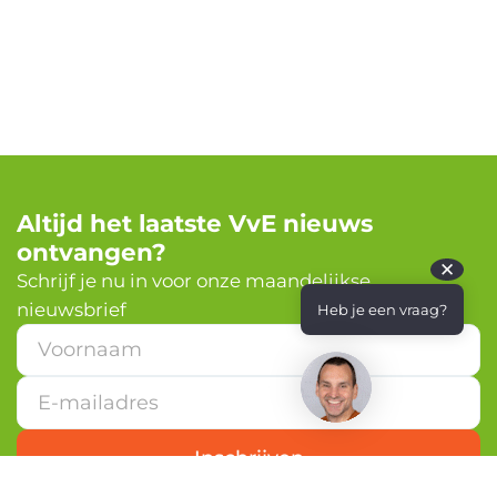
Altijd het laatste VvE nieuws
ontvangen?
✕
Schrijf je nu in voor onze maandelijkse
nieuwsbrief
Heb je een vraag?
E
-
m
a
i
l
Inschrijven
a
d