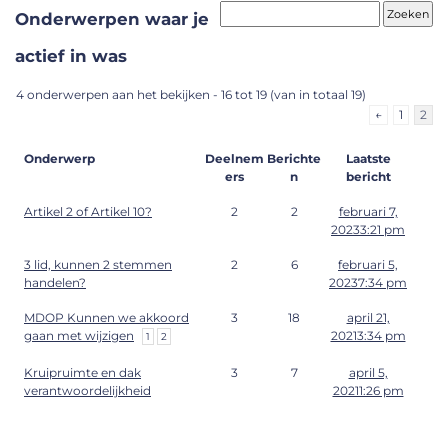
Onderwerpen waar je
actief in was
4 onderwerpen aan het bekijken - 16 tot 19 (van in totaal 19)
←
1
2
Onderwerp
Deelnem
Berichte
Laatste
ers
n
bericht
Artikel 2 of Artikel 10?
2
2
februari 7,
20233:21 pm
3 lid, kunnen 2 stemmen
2
6
februari 5,
handelen?
20237:34 pm
MDOP Kunnen we akkoord
3
18
april 21,
gaan met wijzigen
20213:34 pm
1
2
Kruipruimte en dak
3
7
april 5,
verantwoordelijkheid
20211:26 pm