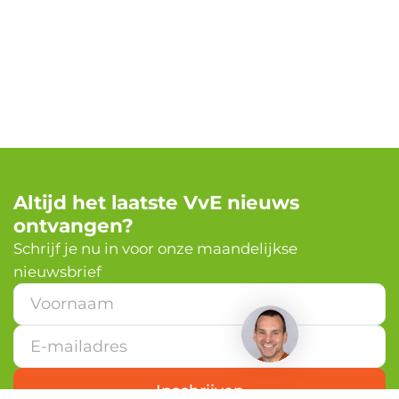
Altijd het laatste VvE nieuws
ontvangen?
✕
Schrijf je nu in voor onze maandelijkse
nieuwsbrief
Heb je een vraag?
E
-
m
a
i
l
Inschrijven
a