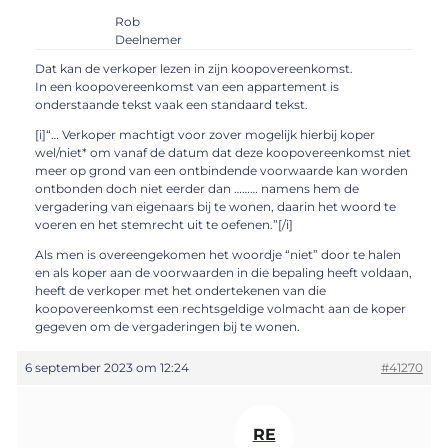
Rob
Deelnemer
Dat kan de verkoper lezen in zijn koopovereenkomst.
In een koopovereenkomst van een appartement is
onderstaande tekst vaak een standaard tekst.
[i]“… Verkoper machtigt voor zover mogelijk hierbij koper
wel/niet* om vanaf de datum dat deze koopovereenkomst niet
meer op grond van een ontbindende voorwaarde kan worden
ontbonden doch niet eerder dan ……… namens hem de
vergadering van eigenaars bij te wonen, daarin het woord te
voeren en het stemrecht uit te oefenen.”[/i]
Als men is overeengekomen het woordje “niet” door te halen
en als koper aan de voorwaarden in die bepaling heeft voldaan,
heeft de verkoper met het ondertekenen van die
koopovereenkomst een rechtsgeldige volmacht aan de koper
gegeven om de vergaderingen bij te wonen.
6 september 2023 om 12:24
#41270
RE