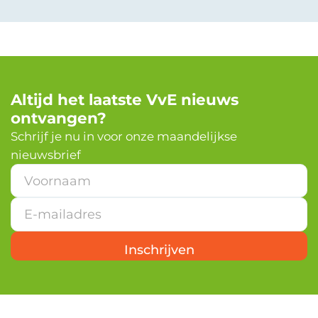
Altijd het laatste VvE nieuws
ontvangen?
Schrijf je nu in voor onze maandelijkse
nieuwsbrief
E
-
m
a
i
l
Inschrijven
a
d
r
e
s