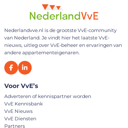
V
o
o
r
n
a
Nederlandvve.nl is de grootste VvE-community
a
van Nederland. Je vindt hier het laatste VvE-
m
*
nieuws, uitleg over VvE-beheer en ervaringen van
andere appartementeigenaren.
Voor VvE’s
Adverteren of kennispartner worden
VvE Kennisbank
VvE Nieuws
VvE Diensten
Partners