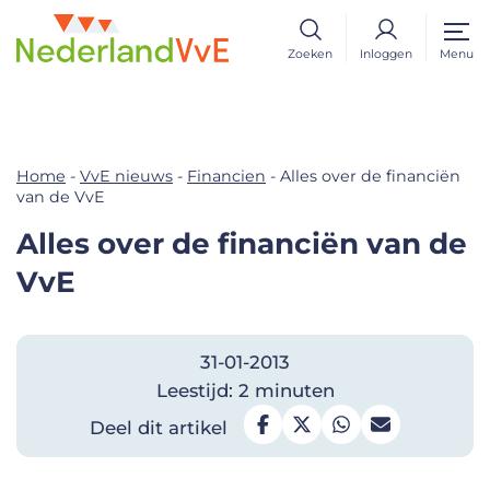
Zoeken
Inloggen
Menu
Home
-
VvE nieuws
-
Financien
-
Alles over de financiën
van de VvE
Alles over de financiën van de
VvE
31-01-2013
Leestijd: 2 minuten
Deel dit artikel