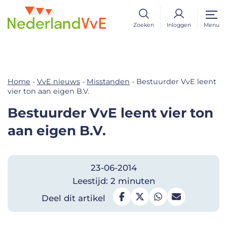
Zoeken
Inloggen
Menu
Home
-
VvE nieuws
-
Misstanden
-
Bestuurder VvE leent
vier ton aan eigen B.V.
Bestuurder VvE leent vier ton
aan eigen B.V.
23-06-2014
Leestijd: 2 minuten
Deel dit artikel