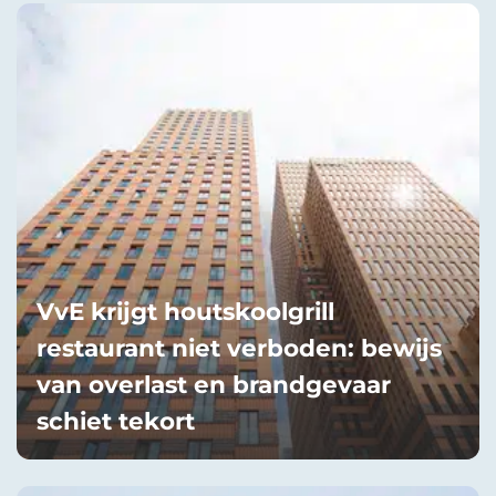
VvE krijgt houtskoolgrill
restaurant niet verboden: bewijs
van overlast en brandgevaar
schiet tekort