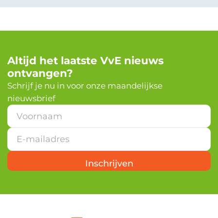
Altijd het laatste VvE nieuws
ontvangen?
Schrijf je nu in voor onze maandelijkse
nieuwsbrief
*
E
-
m
a
i
Inschrijven
l
a
d
r
e
s