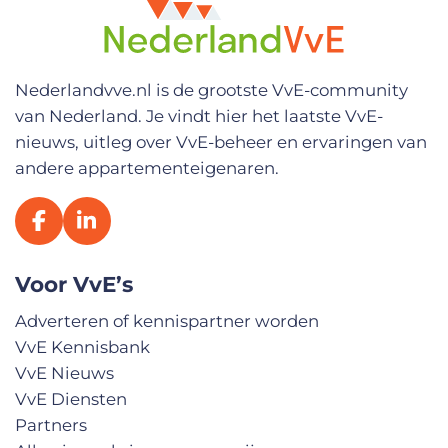
V
o
o
r
n
Nederlandvve.nl is de grootste VvE-community
a
van Nederland. Je vindt hier het laatste VvE-
a
m
nieuws, uitleg over VvE-beheer en ervaringen van
andere appartementeigenaren.
Voor VvE’s
Adverteren of kennispartner worden
VvE Kennisbank
VvE Nieuws
VvE Diensten
Partners