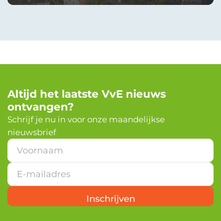
Altijd het laatste VvE nieuws
ontvangen?
Schrijf je nu in voor onze maandelijkse
nieuwsbrief
*
E
-
m
a
i
Inschrijven
l
a
d