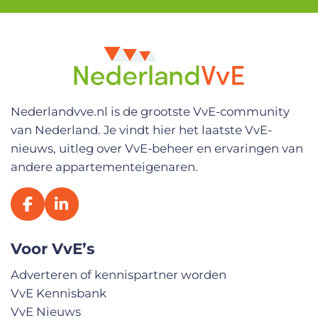
r
e
s
V
o
o
r
n
Nederlandvve.nl is de grootste VvE-community
a
van Nederland. Je vindt hier het laatste VvE-
a
m
nieuws, uitleg over VvE-beheer en ervaringen van
andere appartementeigenaren.
Voor VvE’s
Adverteren of kennispartner worden
VvE Kennisbank
VvE Nieuws