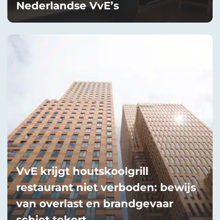
Nederlandse VvE’s
VvE krijgt houtskoolgrill
restaurant niet verboden: bewijs
van overlast en brandgevaar
schiet tekort