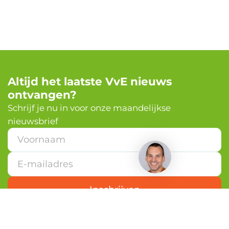
Altijd het laatste VvE nieuws
ontvangen?
✕
Schrijf je nu in voor onze maandelijkse
nieuwsbrief
Heb je een vraag?
*
*
V
o
o
r
Inschrijven
n
a
a
m