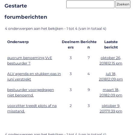
Gestarte
forumberichten
4 onderwerpen aan het bekijken - 1 tot 4 (van in totaal 4)
Onderwerp
Deelnem
Berichte
Laatste
ers
n
bericht
quorum benoeming VvE
3
7
oktober 26,
bestuurder ?
201812:15 pm
ALV agenda en stukken pas in
3
4
juli 18,
juni verstrekt
201812:09 pm
bestuurder voorgedragen
3
9
maart 18,
niet benoemd.
20182:09 pm
voorzitter treedt plots af na
2
3
oktober 9,
misstand.
201711:39 pm
4 onderwerpen aan het bekijken - 1 tot 4 (van in totaal 4)