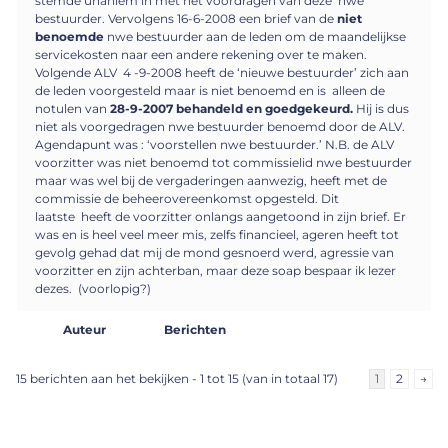
stemde unaniem in met het voordragen van deze nwe
bestuurder. Vervolgens 16-6-2008 een brief van de
niet
benoemde
nwe bestuurder aan de leden om de maandelijkse
servicekosten naar een andere rekening over te maken.
Volgende ALV 4 -9-2008 heeft de ‘nieuwe bestuurder’ zich aan
de leden voorgesteld maar is niet benoemd en is alleen de
notulen van
28-9-2007 behandeld en goedgekeurd.
Hij is dus
niet als voorgedragen nwe bestuurder benoemd door de ALV.
Agendapunt was : ‘voorstellen nwe bestuurder.’ N.B. de ALV
voorzitter was niet benoemd tot commissielid nwe bestuurder
maar was wel bij de vergaderingen aanwezig, heeft met de
commissie de beheerovereenkomst opgesteld. Dit
laatste heeft de voorzitter onlangs aangetoond in zijn brief. Er
was en is heel veel meer mis, zelfs financieel, ageren heeft tot
gevolg gehad dat mij de mond gesnoerd werd, agressie van
voorzitter en zijn achterban, maar deze soap bespaar ik lezer
dezes. (voorlopig?)
Auteur
Berichten
15 berichten aan het bekijken - 1 tot 15 (van in totaal 17)
1
2
→