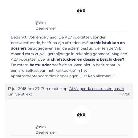
@X
@alex
Deelnemer
Bedankt. Volgende vraag: De ALV voorzitter, zonder
bestuursfunctie, heeft na zijn aftreden VvE
archiefstukken en
dossiers
teruggegeven aan de extern bestuurder (en de VvE 1
maand extra vrijwilligersbijdrage in rekening gebracht) Mag een
ALV voorzitter over
archiefstukken en dossiers beschikken?
De extern
bestuurder
heeft de stukken niet in bezit maar in
een archiefkast van het ‘kantoortje’ in het
appartementencomplex opgeslagen. Dat kan allemaal ?
17 juli 2018 om 23:47
In reactie op:
ALV agenda en stukken pas in
juni verstrekt
#7756
@X
@alex
Deelnemer