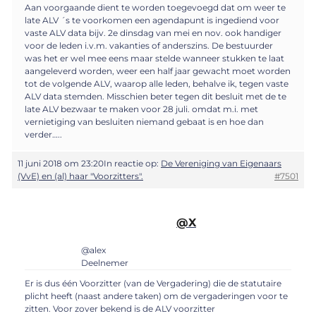
Aan voorgaande dient te worden toegevoegd dat om weer te
late ALV ´s te voorkomen een agendapunt is ingediend voor
vaste ALV data bijv. 2e dinsdag van mei en nov. ook handiger
voor de leden i.v.m. vakanties of anderszins. De bestuurder
was het er wel mee eens maar stelde wanneer stukken te laat
aangeleverd worden, weer een half jaar gewacht moet worden
tot de volgende ALV, waarop alle leden, behalve ik, tegen vaste
ALV data stemden. Misschien beter tegen dit besluit met de te
late ALV bezwaar te maken voor 28 juli. omdat m.i. met
vernietiging van besluiten niemand gebaat is en hoe dan
verder…..
11 juni 2018 om 23:20
In reactie op:
De Vereniging van Eigenaars
(VvE) en (al) haar "Voorzitters".
#7501
@X
@alex
Deelnemer
Er is dus één Voorzitter (van de Vergadering) die de statutaire
plicht heeft (naast andere taken) om de vergaderingen voor te
zitten. Voor zover bekend is de ALV voorzitter