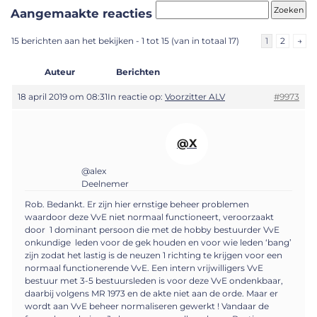
Aangemaakte reacties
15 berichten aan het bekijken - 1 tot 15 (van in totaal 17)
1
2
→
Auteur
Berichten
18 april 2019 om 08:31
In reactie op:
Voorzitter ALV
#9973
@X
@alex
Deelnemer
Rob. Bedankt. Er zijn hier ernstige beheer problemen
waardoor deze VvE niet normaal functioneert, veroorzaakt
door 1 dominant persoon die met de hobby bestuurder VvE
onkundige leden voor de gek houden en voor wie leden ‘bang’
zijn zodat het lastig is de neuzen 1 richting te krijgen voor een
normaal functionerende VvE. Een intern vrijwilligers VvE
bestuur met 3-5 bestuursleden is voor deze VvE ondenkbaar,
daarbij volgens MR 1973 en de akte niet aan de orde. Maar er
wordt aan VvE beheer normaliseren gewerkt ! Vandaar de