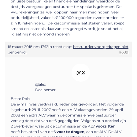
onjuiste bestuurlijke en financiële handelingen waardoor de
destijds voorgedragen bestuurder ter sprake is gekomen. De
VvE rekeningen zal wel kloppen naar men mag hopen, veel
onduidelijkheid, vaker is € 100.000 tegoeden overschreden, er
zijn 10 rekeningen…. De kascommissie laat steken vallen, roept
smaad en laster als daarvan iets gezegd wordt, je snapt het al,
ik laat mij niet de mond snoeren.
16 maart 2018 om 17:12
In reactie op:
bestuurder voorgedragen niet
benoemd.
#6891
@X
@alex
Deelnemer
Beste Rob.
De e-mail was verdwaald, heden pas gevonden. Het volgende
is gebeurd: 29-11-2007 heeft een ALV plaatsgevonden. 29-april
2008 een extra ALV waarin de commissie nwe bestuurder
verslag doet dat van de 6 gegadigden. Volgens hun oordeel zijn
2 overbleven waaruit de commissie en de ALV
voorzitter
heeft besloten
1
van de 6
voor te dragen
, aan de ALV. De ALV