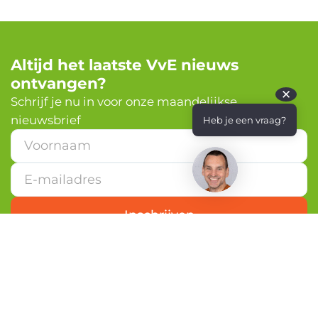
Altijd het laatste VvE nieuws
ontvangen?
✕
Schrijf je nu in voor onze maandelijkse
nieuwsbrief
Heb je een vraag?
V
o
o
r
n
a
Inschrijven
a
m
*
*