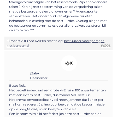
tekengevolmachtigde van het reservefonds. Zijn er ook andere
taken ? Kan hij met toestemming van de vergadering taken
met de bestuurder delen c.q. overnemen? Agendapunten
samenstellen. Het onderhoud van algemene ruimten
behandelen in overleg met de bestuurder. Overleg plegen met
de bestuurder en commissies over allerlei zaken, assisteren bij
calamiteiten. ??
18 maart 2018 om 14:09
In reactie op:
bestuurder voorgedragen
niet benoemd.
#6906
@X
@alex
Deelnemer
Beste Rob.
Het betreft inderdaad een grote VvE ruim 100 appartementen
met een extern bestuurder, dus zonder VvE bestuur.
Het omvat onvoorstelbaar veel meer, jammer dat ik niet per
mail kan reageren. Ja, heb voorbeelden dat de kascommissie
op de hoogte was/is van bewijzen van e.e.a.
Een kascommissielid heeft destijds deze bestuurder aan de