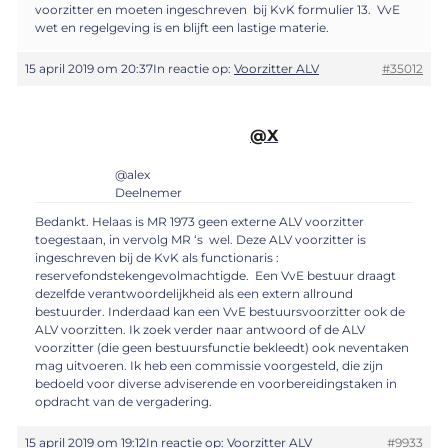
voorzitter en moeten ingeschreven bij KvK formulier 13. VvE
wet en regelgeving is en blijft een lastige materie.
15 april 2019 om 20:37
In reactie op:
Voorzitter ALV
#35012
@X
@alex
Deelnemer
Bedankt. Helaas is MR 1973 geen externe ALV voorzitter
toegestaan, in vervolg MR ‘s wel. Deze ALV voorzitter is
ingeschreven bij de KvK als functionaris :
reservefondstekengevolmachtigde. Een VvE bestuur draagt
dezelfde verantwoordelijkheid als een extern allround
bestuurder. Inderdaad kan een VvE bestuursvoorzitter ook de
ALV voorzitten. Ik zoek verder naar antwoord of de ALV
voorzitter (die geen bestuursfunctie bekleedt) ook neventaken
mag uitvoeren. Ik heb een commissie voorgesteld, die zijn
bedoeld voor diverse adviserende en voorbereidingstaken in
opdracht van de vergadering.
15 april 2019 om 19:12
In reactie op:
Voorzitter ALV
#9933