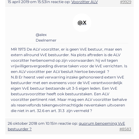
15 april 2019 om 15:53
In reactie op:
Voorzitter ALV
#9929
@X
@alex
Deelnemer
MR 1973 De ALV voorzitter, er is geen VvE bestuur, maar een
extern allround VvE bestuurder. Na plots aftreden is de ALV
voorzitter herbenoemd op zijn voorwaarden: hij wil tegen
vrijwilligersvergoeding diverse taken voor de VvE verrichten. Is
een ALV voorzitter per ALV besluit hiertoe bevoegd ?
N.B Er heerst veel verwarring inzake gehonoreerd extern VvE
bestuurder met een eveneens voor de VvE verantwoordelijk
eigen VvE bestuur bestaande uit 3-5 eigen leden. Een VvE
bestuursvoorzitter heeft ook bestuurstaken. Een ALV
voorzitter pertinent niet. Maar mag een ALV voorzitter behalve
als reservefonds tekengevolmachtigde neventaken uitvoeren
die niet in art. 32.6 en art. 31.3 zijn vermeld ?
26 oktober 2018 om 10:15
In reactie op:
quorum benoeming VvE
bestuurder ?
#8583