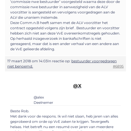
‘commissie nwe bestuurder’ voorgesteld waarna deze door de
commissie nwe bestuurder in aanwezigheid van de ALV
voorzitter is aangesteld en vervolgens voorgedragen aan de
ALV die unaniem instemde.
Deze Comm.n.B heeft samen met de ALV voorzitter het
contract opgesteld volgens zijn brief . Bestuurder en voorzitter
hebben zich niet aan deze VvE overeenkomstregels gehouden.
Op herhaald inzageverzoek in bankafschriften is niet
gereageerd, maar dat is een ander verhaal van een andere aan
de VvE gelieerde afdeling.
17 maart 2018 om 14:03
In reactie op:
bestuurder voorgedragen
niet benoemd.
#6895
@X
@alex
Deelnemer
Beste Rob.
Met dank voor de respons. Ik wil niet slaan, heb jaren van alles
geprobeerd om orde op VvE zaken te krijgen. Tevergeefs
helaas. Het betreft nu een resumé over jaren van meerdere