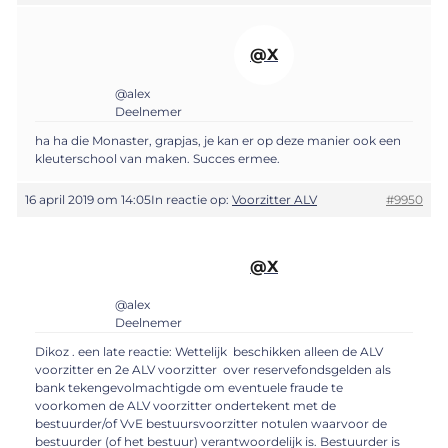
@X
@alex
Deelnemer
ha ha die Monaster, grapjas, je kan er op deze manier ook een
kleuterschool van maken. Succes ermee.
16 april 2019 om 14:05
In reactie op:
Voorzitter ALV
#9950
@X
@alex
Deelnemer
Dikoz . een late reactie: Wettelijk beschikken alleen de ALV
voorzitter en 2e ALV voorzitter over reservefondsgelden als
bank tekengevolmachtigde om eventuele fraude te
voorkomen de ALV voorzitter ondertekent met de
bestuurder/of VvE bestuursvoorzitter notulen waarvoor de
bestuurder (of het bestuur) verantwoordelijk is. Bestuurder is