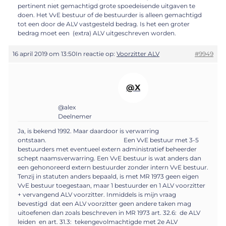
pertinent niet gemachtigd grote spoedeisende uitgaven te
doen. Het VvE bestuur of de bestuurder is alleen gemachtigd
tot een door de ALV vastgesteld bedrag. Is het een groter
bedrag moet een (extra) ALV uitgeschreven worden.
16 april 2019 om 13:50
In reactie op:
Voorzitter ALV
#9949
@X
@alex
Deelnemer
Ja, is bekend 1992. Maar daardoor is verwarring
ontstaan. Een VvE bestuur met 3-5
bestuurders met eventueel extern administratief beheerder
schept naamsverwarring. Een VvE bestuur is wat anders dan
een gehonoreerd extern bestuurder zonder intern VvE bestuur.
Tenzij in statuten anders bepaald, is met MR 1973 geen eigen
VvE bestuur toegestaan, maar 1 bestuurder en 1 ALV voorzitter
+ vervangend ALV voorzitter. Inmiddels is mijn vraag
bevestigd dat een ALV voorzitter geen andere taken mag
uitoefenen dan zoals beschreven in MR 1973 art. 32.6: de ALV
leiden en art. 31.3: tekengevolmachtigde met 2e ALV