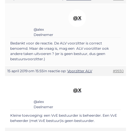
@X
@alex
Deelnemer
Bedankt voor de reactie. De ALV voorzitter is correct
benoemd. Maar de vraag is, mag een ALV voorzitter ook
andere taken uitvoeren ? (er is geen bestuur, dus geen
bestuursvoorzitter.)
15 april 2019 om 15:55
In reactie op:
Voorzitter ALV
#9930
@X
@alex
Deelnemer
Kleine toevoeging: een VvE bestuurder is beheerder. Een VvE
beheerder (met VvE bestuur)is geen bestuurder.