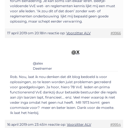
forum benadering. Je kan soms van elkaar leren. Beetje-
voldoende VvE wet- en reglementen kennis lijkt mij een must
voor alle leden. ‘Ik zou dit of dat doen’ zonder wet- of
reglementen onderbouwing lijkt mij bepaald geen goede
oplossing, maar schept eerder verwarring.
17 april 2019 om 20:18
In reactie op:
Voorzitter ALV
#9966
@X
@alex
Deelnemer
Rob. Nou, laat ik nou denken dat dit blog bedoeld is voor
oplossingen, zo te lezen worden juist problemen gecreëerd
voor goedgelovigen. Ja hoor, hiero 78 VvE leden en prima
functionerend VvE dankzij duur betaalde bestuurder die regels
aan zijn laarzen lapt, financieel…. enz. Veel meer waarop ik niet
veder inga omdat het geen nut heeft. MR 1973 komt geen
commissie voor? meer en beter lezen. Dank voor de moeite.
Ik laat het hierbij.
16 april 2019 om 23:45
In reactie op:
Voorzitter ALV
#9954