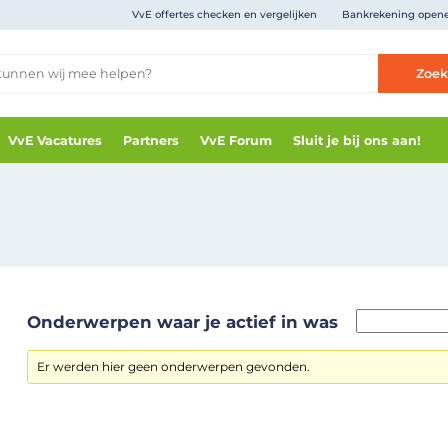
VvE offertes checken en vergelijken
Bankrekening open
Zoe
VvE Vacatures
Partners
VvE Forum
Sluit je bij ons aan!
Onderwerpen waar je actief in was
Er werden hier geen onderwerpen gevonden.