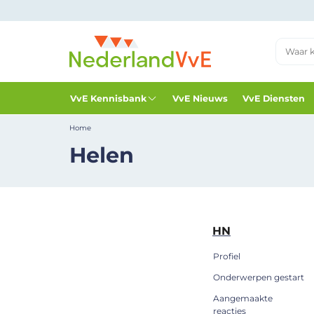
VvE Kennisbank
VvE Nieuws
VvE Diensten
Home
Helen
HN
Profiel
Onderwerpen gestart
Aangemaakte
reacties