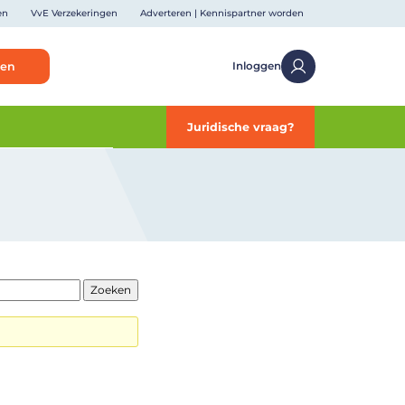
en
VvE Verzekeringen
Adverteren | Kennispartner worden
ken
Inloggen
Juridische vraag?