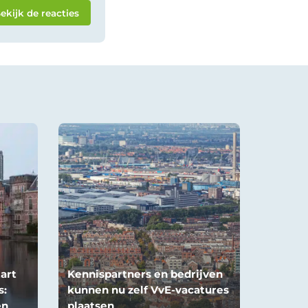
ekijk de reacties
art
Kennispartners en bedrijven
s:
kunnen nu zelf VvE-vacatures
en
plaatsen