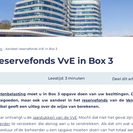
en
-
Aandeel reservefonds VvE in Box 3
eservefonds VvE in Box 3
Leestijd: 3 minuten
Deel dit ar
stenbelasting
moet u in Box 3 opgave doen van uw bezittingen. D
rtegoeden, maar ook uw aandeel in het
reservefonds
van de
Ver
ikel geeft een uitleg over de wijze van berekenen.
aar ontvangt u de
jaarstukken van de VvE
. Mocht dat niet het geval zij
erder
te verzoeken die alsnog aan u te verstrekken. Als dat om wat 
t bestuur of de beheerder u een opgave moeten doen van het totaal aan