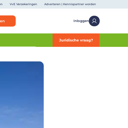
en
VvE Verzekeringen
Adverteren | Kennispartner worden
ken
Inloggen
Juridische vraag?