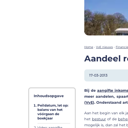
Home
-
VvE nieuws
-
Financi
Aandeel r
17-03-2013
Bij de
aangifte inkom
Inhoudsopgave
meer aandelen, spaa
(
VvE
). Onderstaand art
Peildatum, let op:
balans van het
Aan het begin van elk j
vóórgaan de
boekjaar
het
bestuur
of de
behe
mogelijk is, dan zal he
Video: aangifte