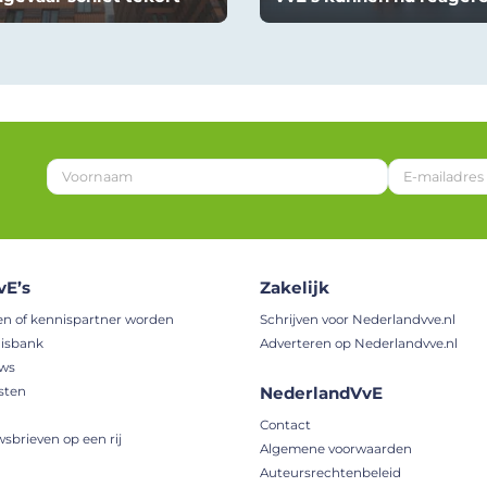
*
E
-
m
a
i
vE’s
Zakelijk
l
a
en of kennispartner worden
Schrijven voor Nederlandvve.nl
d
isbank
Adverteren op Nederlandvve.nl
r
uws
e
NederlandVvE
sten
s
E
Contact
-
wsbrieven op een rij
Algemene voorwaarden
m
Auteursrechtenbeleid
a