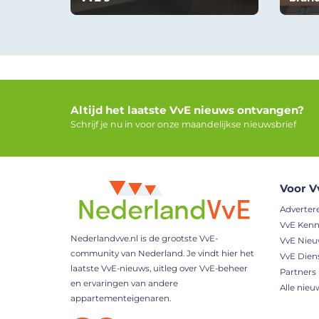
Altijd het laatste VvE nieuws ontvangen?
Schrijf je nu in voor onze maandelijkse nieuwsbrief
Voor V
Adverter
VvE Kenn
Nederlandvve.nl is de grootste VvE-
VvE Nie
community van Nederland. Je vindt hier het
VvE Dien
laatste VvE-nieuws, uitleg over VvE-beheer
Partners
en ervaringen van andere
Alle nieu
appartementeigenaren.