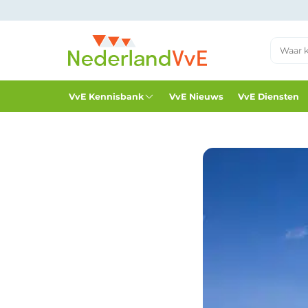
VvE Kennisbank
VvE Nieuws
VvE Diensten