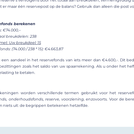
e reserve’s vervolgens door het totaal aan breukdelen, vermenigvuldig 
at er maar één reservepost op de balans? Gebruik dan alleen die post 
vefonds berekenen
: €74.000,–
aal breukdelen: 238
met: Uw breukdeel: 15
nds: (74.000 / 238 * 15): €4.663,87
u een aandeel in het reservefonds van iets meer dan €4.600,-. Dit bed
ittingen zoals het saldo van uw spaarrekening. Als u onder het heffi
lasting te betalen.
rekeningen worden verschillende termen gebruikt voor het reservef
nds, onderhoudsfonds, reserve, voorziening,
enzovoorts. Voor de ber
 niets uit: de begrippen betekenen hetzelfde.