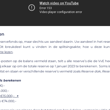
en
reservefonds op, maar slechts uw aandeel daarin. Uw aandeel in het rese
 Dit breukdeel kunt u vinden in de splitsingsakte; hoe u deze kun
kte lezen
.
-posten op de balans vermeld staan, telt u alle reserve’s die de VvE h
ij elkaar op om de totale reserve op 1 januari 2023 te berekenen. Soms 
tst en staan er verschillende reserve’s vermeld zoals
Reserve dak
,
Rese
ds berekenen
0,–
.000,–
 €15.000,–
+
s €74.000,–