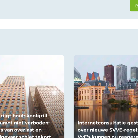
B
rijgt houtskoolgrill
urant niet verboden:
Internetconsultatie gest
s van overlast en
over nieuwe SVVE-regel
gevaar schiet tekort
VvE’s kunnen nu reager