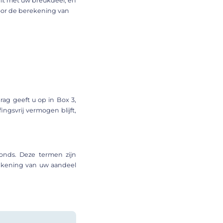
dit met uw breukdeel, en
voor de berekening van
rag geeft u op in Box 3,
ngsvrij vermogen blijft,
onds. Deze termen zijn
ekening van uw aandeel