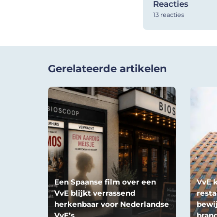
Reacties
13 reacties
Gerelateerde artikelen
Een Spaanse film over een
VvE k
VvE blijkt verrassend
resta
herkenbaar voor Nederlandse
bewij
VvE’s
brand