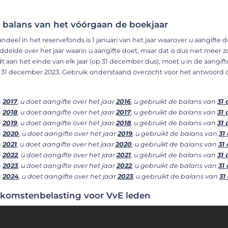
: balans van het vóórgaan de boekjaar
deel in het reservefonds is 1 januari van het jaar waarover u aangifte 
delde over het jaar waarin u aangifte doet, maar dat is dus niet meer
aan het einde van elk jaar (op 31 december dus), moet u in de aangift
 31 december 2023. Gebruik onderstaand overzicht voor het antwoord 
n
2017
, u doet aangifte over het jaar
2016
, u gebruikt de balans van
31
n
2018
, u doet aangifte over het jaar
2017
, u gebruikt de balans van
31
n
2019
, u doet aangifte over het jaar
2018
, u gebruikt de balans van
31
n
2020
, u doet aangifte over het jaar
2019
, u gebruikt de balans van
31
n
2021
, u doet aangifte over het jaar
2020
, u gebruikt de balans van
31
n
2022
, u doet aangifte over het jaar
2021
, u gebruikt de balans van
31
n
2023
, u doet aangifte over het jaar
2022
, u gebruikt de balans van
31
n
2024
, u doet aangifte over het jaar
2023
, u gebruikt de balans van
31
inkomstenbelasting voor VvE leden