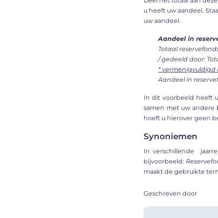
Deel het totaal aan dez
u heeft uw aandeel. Sta
uw aandeel.
Aandeel in reser
Totaal reservefonds
/ gedeeld door: Tot
* vermenigvuldigd 
Aandeel in reservefo
In dit voorbeeld heeft 
samen met uw andere bez
hoeft u hierover geen be
Synoniemen
In verschillende jaar
bijvoorbeeld:
Reservefo
maakt de gebruikte term
Geschreven door