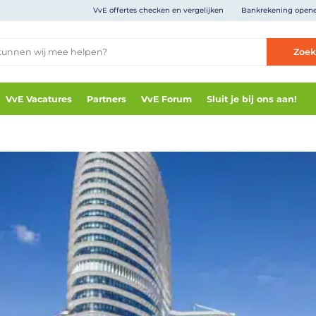
VvE offertes checken en vergelijken
Bankrekening open
Zoe
VvE Vacatures
Partners
VvE Forum
Sluit je bij ons aan!