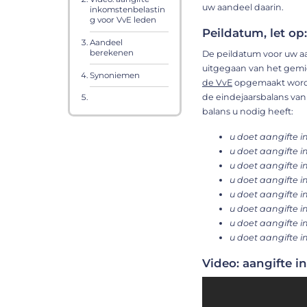
uw aandeel daarin.
inkomstenbelastin
g voor VvE leden
Peildatum, let op
Aandeel
berekenen
De peildatum voor uw aan
uitgegaan van het gemid
Synoniemen
de VvE
opgemaakt wordt 
de eindejaarsbalans van
balans u nodig heeft:
u doet aangifte i
u doet aangifte i
u doet aangifte i
u doet aangifte i
u doet aangifte i
u doet aangifte i
u doet aangifte i
u doet aangifte i
Video: aangifte 