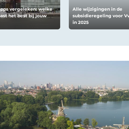
apps vergeleken: welke
Alle wijzigingen in de
ast het best bij jouw
subsidieregeling voor V
in 2025