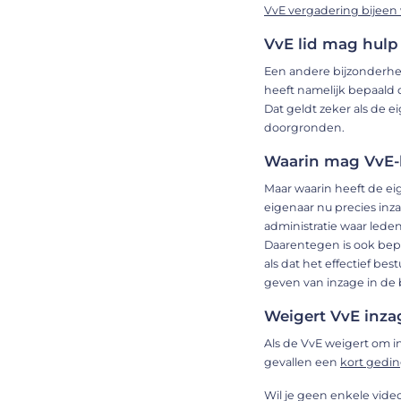
VvE vergadering bijeen 
VvE lid mag hulp 
Een andere bijzonderheid
heeft namelijk bepaald 
Dat geldt zeker als de 
doorgronden.
Waarin mag VvE-
Maar waarin heeft de ei
eigenaar nu precies inza
administratie waar lede
Daarentegen is ook bepa
als dat het effectief b
geven van inzage in de 
Weigert VvE inzag
Als de VvE weigert om i
gevallen een
kort gedi
Wil je geen enkele vide