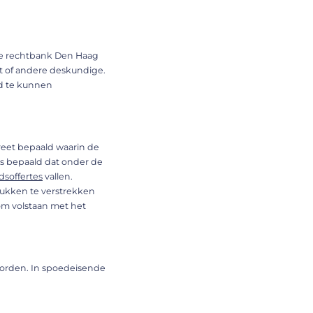
. De rechtbank Den Haag
nt of andere deskundige.
ed te kunnen
reet bepaald waarin de
 is bepaald dat onder de
soffertes
vallen.
tukken te verstrekken
rom volstaan met het
 worden. In spoedeisende