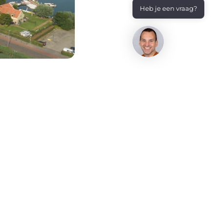
Heb je een vraag?
in onvoldoende
igt de gevel en het
nman. De VvE vordert
 eigenaar is het
tatement, of niet?