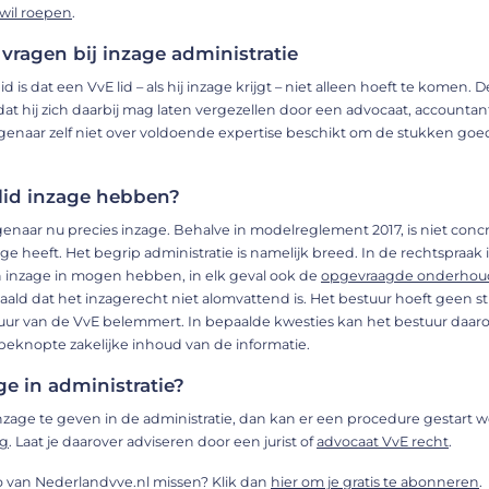
wil roepen
.
vragen bij inzage administratie
 is dat een VvE lid – als hij inzage krijgt – niet alleen hoeft te komen
dat hij zich daarbij mag laten vergezellen door een advocaat, accounta
eigenaar zelf niet over voldoende expertise beschikt om de stukken go
lid inzage hebben?
genaar nu precies inzage. Behalve in modelreglement 2017, is niet conc
ge heeft. Het begrip administratie is namelijk breed. In de rechtspraak
n inzage in mogen hebben, in elk geval ook de
opgevraagde onderhoud
ald dat het inzagerecht niet alomvattend is. Het bestuur hoeft geen s
estuur van de VvE belemmert. In bepaalde kwesties kan het bestuur daa
beknopte zakelijke inhoud van de informatie.
e in administratie?
nzage te geven in de administratie, dan kan er een procedure gestart
ng
. Laat je daarover adviseren door een jurist of
advocaat VvE recht
.
o van Nederlandvve.nl missen? Klik dan
hier om je gratis te abonneren
.