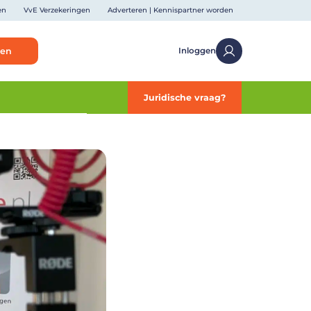
en
VvE Verzekeringen
Adverteren | Kennispartner worden
ken
Inloggen
Juridische vraag?