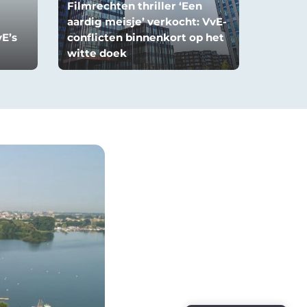
Filmrechten thriller ‘Een
aardig meisje’ verkocht: VvE-
vE’s
conflicten binnenkort op het
witte doek