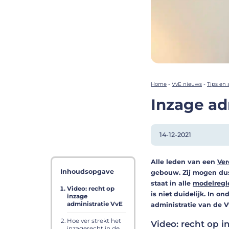
Home
-
VvE nieuws
-
Tips en 
Inzage adm
14-12-2021
Alle leden van een
Ver
Inhoudsopgave
gebouw. Zij mogen dus
staat in alle
modelreg
Video: recht op
is niet duidelijk. In o
inzage
administratie VvE
administratie van de V
Hoe ver strekt het
Video: recht op i
inzagerecht in de