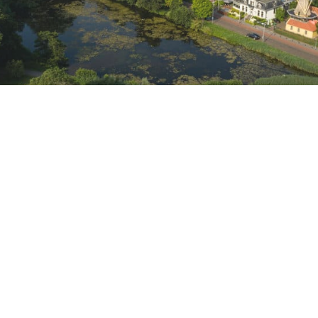
h
-
Haagse VvE is ‘groene tuin’ zat: eigenaar moet tuinonderhoud doen
g van eigenaren
(
VvE
) vindt dat een appartementseigenaar zijn tu
og, het is een met planten overwoekerde bende, de klimop beschad
oduitgang. Bovendien schoffeert de man het VvE-bestuur en de tui
echter de eigenaar veroordeelt om tuinonderhoud te verrichten. De
t zichzelf slechts een ‘liefhebber van een groene tuin’. Een unders