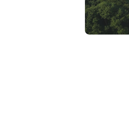
Home
-
VvE nieuws
-
Juridisc
Een Haagse
Verenigin
onderhoudt. Sterker n
afval blokkeert de no
in
kort geding
dat de r
hiermee oneens. Hij zie