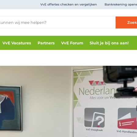
VvE offertes checken en vergelijken
Bankrekening open
Zoe
VvE Vacatures
Partners
VvE Forum
Sluit je bij ons aan!