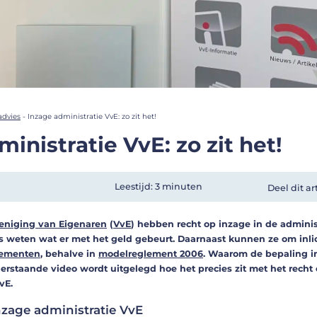
advies
-
Inzage administratie VvE: zo zit het!
inistratie VvE: zo zit het!
Leestijd: 3 minuten
Deel dit ar
eniging van Eigenaren
(
VvE
) hebben recht op inzage in de adminis
 weten wat er met het geld gebeurt. Daarnaast kunnen ze om inli
lementen
, behalve in
modelreglement 2006
. Waarom de bepaling i
nderstaande video wordt uitgelegd hoe het precies zit met het recht
vE.
nzage administratie VvE