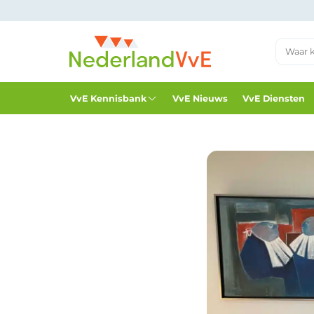
VvE Kennisbank
VvE Nieuws
VvE Diensten