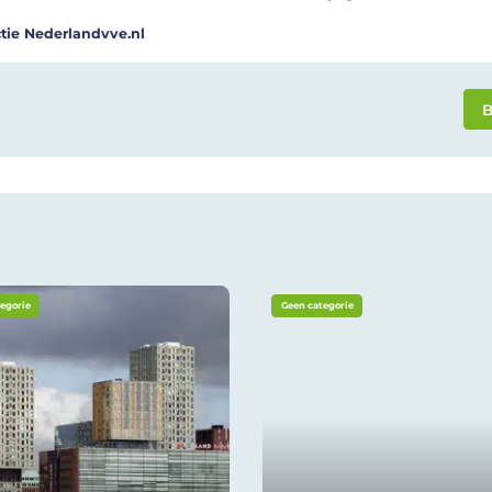
tie Nederlandvve.nl
B
egorie
Geen categorie