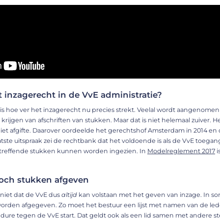
t inzagerecht in de VvE administratie?
 is hoe ver het inzagerecht nu precies strekt. Veelal wordt aangenome
krijgen van afschriften van stukken. Maar dat is niet helemaal zuiver. H
niet afgifte. Daarover oordeelde het gerechtshof Amsterdam in 2014 e
laatste uitspraak zei de rechtbank dat het voldoende is als de VvE toega
treffende stukken kunnen worden ingezien. In
Modelreglement 2017
i
och stukken afgeven
niet dat de VvE dus
altijd
kan volstaan met het geven van inzage. In 
orden afgegeven. Zo moet het bestuur een lijst met namen van de lede
dure tegen de VvE start. Dat geldt ook als een lid samen met andere