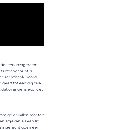
n dat een inzagerecht
et uitgangspunt is
n de rechtbank Noord-
ng geeft tot een
digitale
s dat overigens expliciet
sommige gevallen moeten
n afgeven als een lid
 stemgerechtigden een