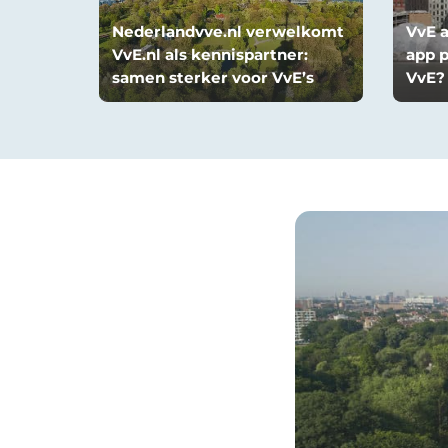
Nederlandvve.nl verwelkomt
VvE 
VvE.nl als kennispartner:
app p
samen sterker voor VvE’s
VvE?