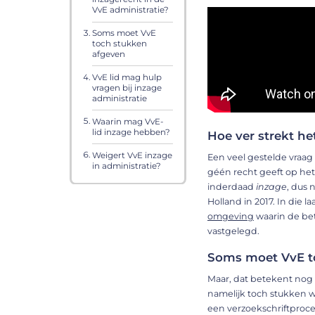
VvE administratie?
Soms moet VvE
toch stukken
afgeven
VvE lid mag hulp
vragen bij inzage
administratie
Waarin mag VvE-
lid inzage hebben?
Hoe ver strekt he
Weigert VvE inzage
Een veel gestelde vraag
in administratie?
géén recht geeft op het 
inderdaad
inzage
, dus 
Holland in 2017. In die 
omgeving
waarin de be
vastgelegd.
Soms moet VvE t
Maar, dat betekent nog 
namelijk toch stukken w
een verzoekschriftproce