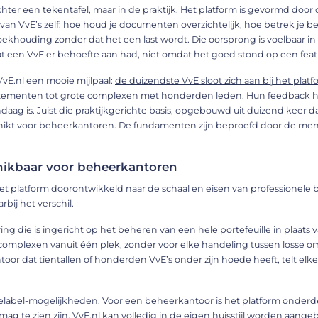
achter een tekentafel, maar in de praktijk. Het platform is gevormd door 
n VvE’s zelf: hoe houd je documenten overzichtelijk, hoe betrek je be
khouding zonder dat het een last wordt. Die oorsprong is voelbaar in
dat een VvE er behoefte aan had, niet omdat het goed stond op een featur
 VvE.nl een mooie mijlpaal:
de duizendste VvE sloot zich aan bij het plat
ementen tot grote complexen met honderden leden. Hun feedback he
aag is. Juist die praktijkgerichte basis, opgebouwd uit duizend keer d
chikt voor beheerkantoren. De fundamenten zijn beproefd door de men
hikbaar voor beheerkantoren
et platform doorontwikkeld naar de schaal en eisen van professionele 
ij het verschil.
ng die is ingericht op het beheren van een hele portefeuille in plaats
 complexen vanuit één plek, zonder voor elke handeling tussen losse
toor dat tientallen of honderden VvE’s onder zijn hoede heeft, telt el
elabel-mogelijkheden. Voor een beheerkantoor is het platform onderd
mag te zien zijn. VvE.nl kan volledig in de eigen huisstijl worden aan