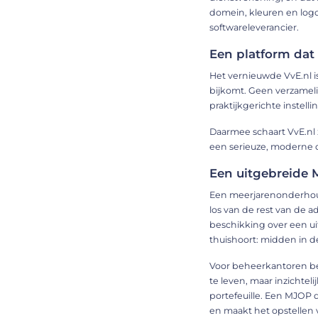
domein, kleuren en logo
softwareleverancier.
Een platform dat
Het vernieuwde VvE.nl 
bijkomt. Geen verzameli
praktijkgerichte instel
Daarmee schaart VvE.nl 
een serieuze, moderne 
Een uitgebreide 
Een meerjarenonderhou
los van de rest van de a
beschikking over een u
thuishoort: midden in 
Voor beheerkantoren be
te leven, maar inzichte
portefeuille. Een MJOP d
en maakt het opstellen