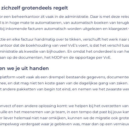
zichzelf grotendeels regelt
or een beheerkantoor zit vaak in de administratie. Daar is met deze relea
is in hoge mate te automatiseren, van automatisch boeken van terugk
bij inkomende facturen automatisch worden uitgelezen en klaargezet 
actie en elke factuur handmatig over te tikken, verschuift het werk naar
toor dat de boekhouding van veel VvE’s voert, is dat het verschil tuss
nistratie als kwestie van bijhouden. En omdat het onderdeel is van het
aan op de documenten, het MJOP en de rapportage per VvE.
n we je uit handen
platform voelt vaak als een drempel: bestaande gegevens, documenten
, en dat mag niet ten koste gaan van de dagelijkse gang van zaken.
uit andere pakketten van begin tot eind, en nemen we het zwaarste we
Convect of een andere oplossing komt: we helpen bij het overzetten va
euille en het meenemen van je team, in een tempo dat past bij jouw kan
er liever helemaal niet naar omkijken, kunnen we de migratie ook grote
 simpelweg verdergaat waar je gebleven was, maar dan op een vernieu