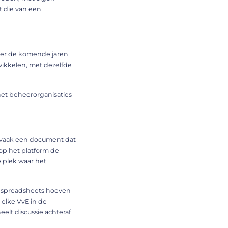
t die van een
 er de komende jaren
wikkelen, met dezelfde
het beheerorganisaties
jk vaak een document dat
 op het platform de
 plek waar het
e spreadsheets hoeven
 elke VvE in de
eelt discussie achteraf