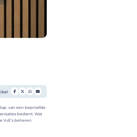
tikel
tap: van een beproefde
anisaties bedient. Wat
ie VvE’s beheren.