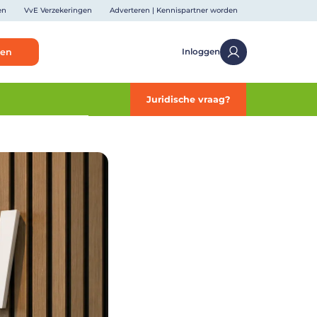
en
VvE Verzekeringen
Adverteren | Kennispartner worden
ken
Inloggen
Juridische vraag?