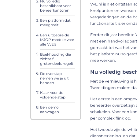
Nu volledig
VvE.nl is niet ontstaan 
beschikbaar voor
knelpunten en wensen va
beheerkantoren
vergaderingen en de boe
Een platform dat
functionaliteit is er om
meegroeit
Eerder dit jaar bereikte
Een uitgebreide
MJOP-module voor
met een handvol appart
alle VvE's
gemaakt tot wat het vand
het platform nu zo ges
Boekhouding die
zichzelf
mee werken.
grotendeels regelt
Nu volledig besc
De overstap
nemen we je uit
Met de vernieuwing is h
handen
Twee dingen maken daarb
Klaar voor de
volgende stap
Het eerste is een omgevi
beheerder overziet zijn
Een demo
schakelen. Voor een kan
aanvragen
per complex flink op.
Het tweede zijn de whit
dienstverlening, en dat 