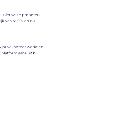
ts nieuws te proberen:
ijk van VvE’s, en nu
p jouw kantoor werkt en
platform aansluit bij