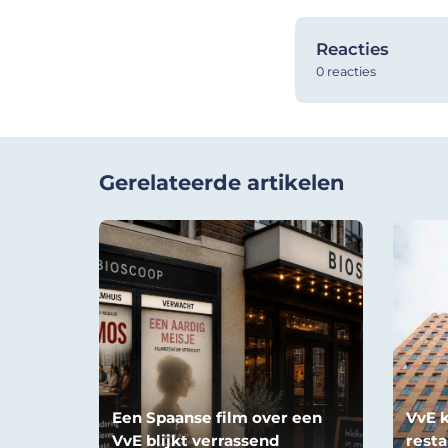
Reacties
0 reacties
Gerelateerde artikelen
Een Spaanse film over een
VvE k
VvE blijkt verrassend
resta