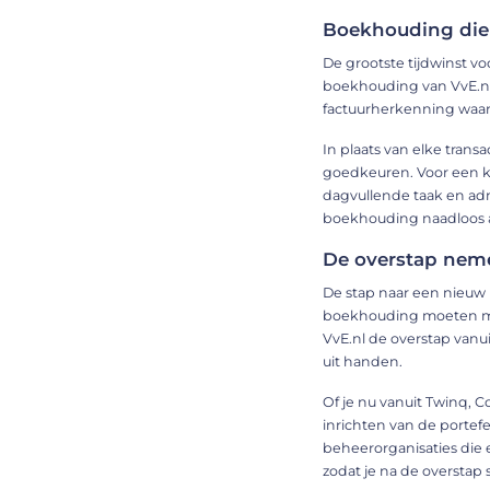
Boekhouding die 
De grootste tijdwinst vo
boekhouding van VvE.nl 
factuurherkenning waar
In plaats van elke trans
goedkeuren. Voor een kan
dagvullende taak en admi
boekhouding naadloos 
De overstap neme
De stap naar een nieuw 
boekhouding moeten mee
VvE.nl de overstap van
uit handen.
Of je nu vanuit Twinq, 
inrichten van de portef
beheerorganisaties die 
zodat je na de overstap