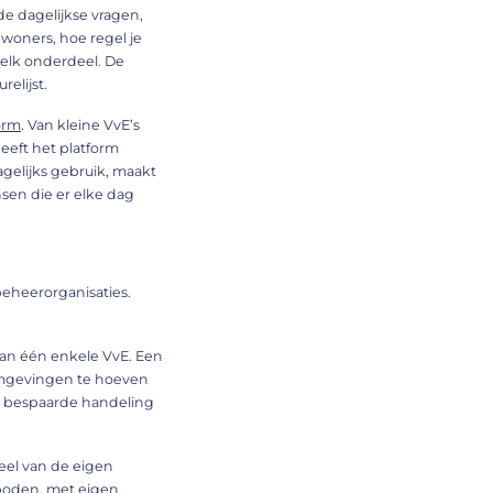
de dagelijkse vragen,
woners, hoe regel je
 elk onderdeel. De
elijst.
form
. Van kleine VvE’s
eft het platform
agelijks gebruik, maakt
sen die er elke dag
beheerorganisaties.
 van één enkele VvE. Een
 omgevingen te hoeven
ke bespaarde handeling
eel van de eigen
geboden, met eigen