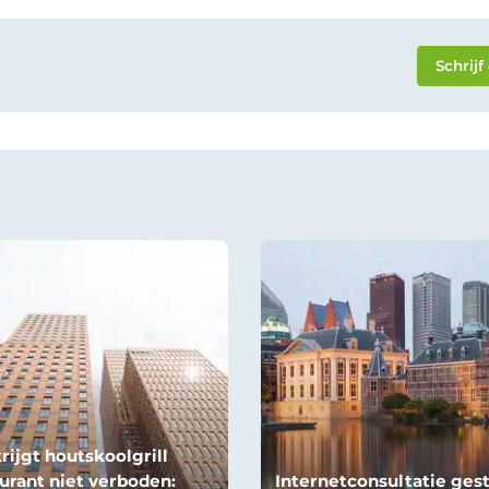
Schrijf
rijgt houtskoolgrill
urant niet verboden:
Internetconsultatie gest