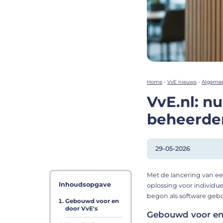
Home
-
VvE nieuws
-
Algeme
VvE.nl: n
beheerde
29-05-2026
Met de lancering van ee
Inhoudsopgave
oplossing voor individu
begon als software gebo
Gebouwd voor en
door VvE's
Gebouwd voor en