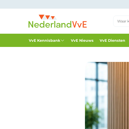
VvE Kennisbank
VvE Nieuws
VvE Diensten