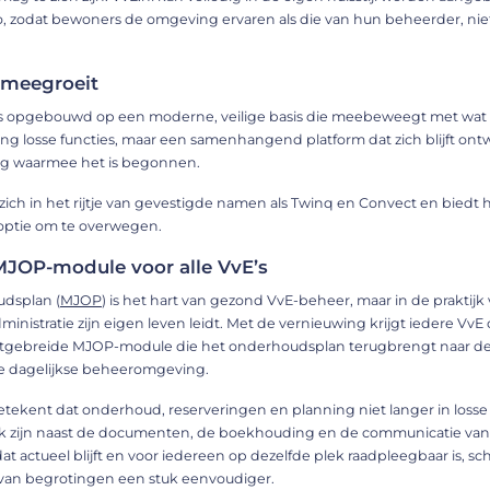
, zodat bewoners de omgeving ervaren als die van hun beheerder, nie
 meegroeit
is opgebouwd op een moderne, veilige basis die meebeweegt met wat
ng losse functies, maar een samenhangend platform dat zich blijft ont
ling waarmee het is begonnen.
zich in het rijtje van gevestigde namen als Twinq en Convect en biedt 
optie om te overwegen.
MJOP-module voor alle VvE’s
dsplan (
MJOP
) is het hart van gezond VvE-beheer, maar in de prakti
dministratie zijn eigen leven leidt. Met de vernieuwing krijgt iedere VvE
itgebreide MJOP-module die het onderhoudsplan terugbrengt naar de
de dagelijkse beheeromgeving.
tekent dat onderhoud, reserveringen en planning niet langer in loss
lijk zijn naast de documenten, de boekhouding en de communicatie van
at actueel blijft en voor iedereen op dezelfde plek raadpleegbaar is, sch
 van begrotingen een stuk eenvoudiger.