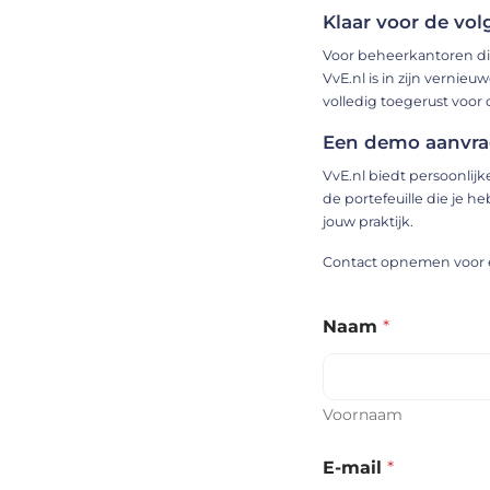
Klaar voor de vo
Voor beheerkantoren die
VvE.nl is in zijn vernie
volledig toegerust voor
Een demo aanvr
VvE.nl biedt persoonli
de portefeuille die je h
jouw praktijk.
Contact opnemen voor e
Naam
*
Voornaam
E-mail
*