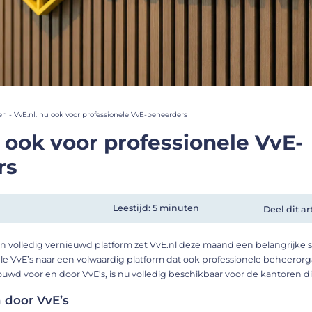
en
-
VvE.nl: nu ook voor professionele VvE-beheerders
u ook voor professionele VvE-
rs
Leestijd: 5 minuten
Deel dit ar
n volledig vernieuwd platform zet
VvE.nl
deze maand een belangrijke s
ele VvE’s naar een volwaardig platform dat ook professionele beheerorg
uwd voor en door VvE’s, is nu volledig beschikbaar voor de kantoren d
 door VvE’s