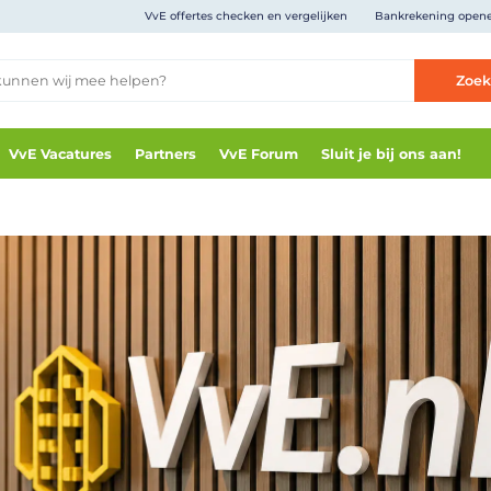
VvE offertes checken en vergelijken
Bankrekening open
Zoe
VvE Vacatures
Partners
VvE Forum
Sluit je bij ons aan!