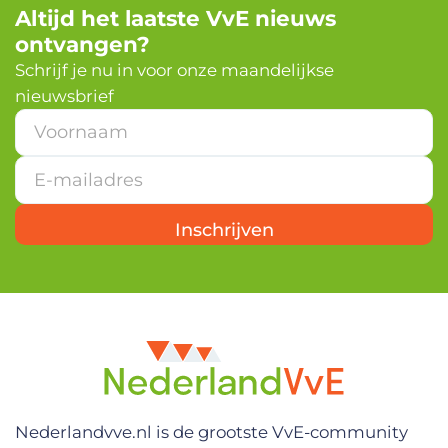
Altijd het laatste VvE nieuws
ontvangen?
Schrijf je nu in voor onze maandelijkse
nieuwsbrief
*
V
o
o
r
n
Inschrijven
a
a
m
*
Nederlandvve.nl is de grootste VvE-community