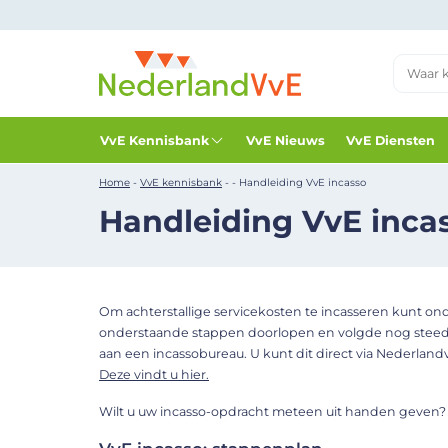
VvE Kennisbank
VvE Nieuws
VvE Diensten
Home
-
VvE kennisbank
-
-
Handleiding VvE incasso
Handleiding VvE inca
Om achterstallige servicekosten te incasseren kunt o
onderstaande stappen doorlopen en volgde nog steed
aan een incassobureau. U kunt dit direct via Nederland
Deze vindt u hier.
Wilt u uw incasso-opdracht meteen uit handen geven?