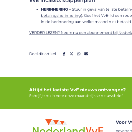
VvE incasso: stappenplan
HERINNERING
– Stuur in geval van te late betal
betalingsherinnering
). Geef het VvE-lid een red
in de herinnering aan welke maand niet betaald i
VERDER LEZEN? Neem nu een abonnement bij Nederland
Deel dit artikel
Altijd het laatste VvE nieuws ontvangen?
Schrijf je nu in voor onze maandelijkse nieuwsbrief
Voor V
Adverter