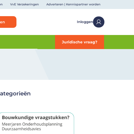
en
VvE Verzekeringen
Adverteren | Kennispartner worden
ken
Inloggen
Juridische vraag?
ategorieën