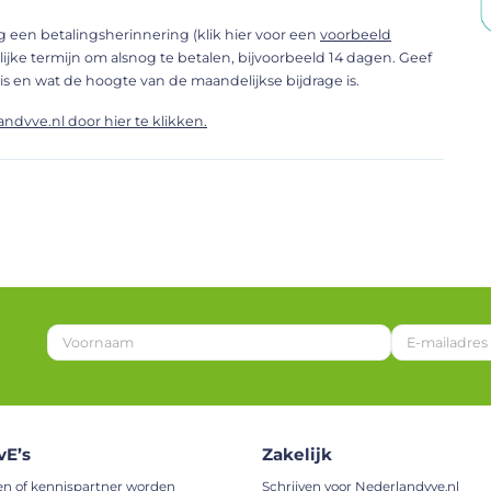
ing een betalingsherinnering (klik hier voor een
voorbeeld
elijke termijn om alsnog te betalen, bijvoorbeeld 14 dagen. Geef
s en wat de hoogte van de maandelijkse bijdrage is.
vve.nl door hier te klikken.
V
o
o
r
n
a
vE’s
Zakelijk
a
m
en of kennispartner worden
Schrijven voor Nederlandvve.nl