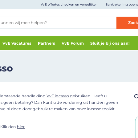
VvE offertes checken en vergelijken
Bankrekening open
Zoe
VvE Vacatures
Partners
VvE Forum
Sluit je bij ons aan!
sso
C
nderstaande handleiding
VvE incasso
gebruiken. Heeft u
s geen betaling? Dan kunt u de vordering uit handen geven
vve.nl doen door gebruik te maken van onze incasso toolkit.
 Klik dan
hier
.