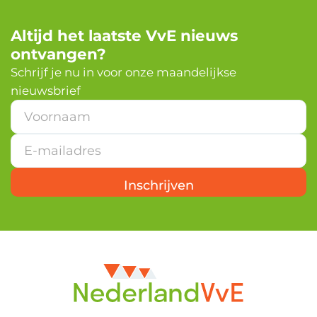
Altijd het laatste VvE nieuws
ontvangen?
Schrijf je nu in voor onze maandelijkse
nieuwsbrief
*
E
-
m
a
i
Inschrijven
l
a
d
r
e
s
V
o
o
r