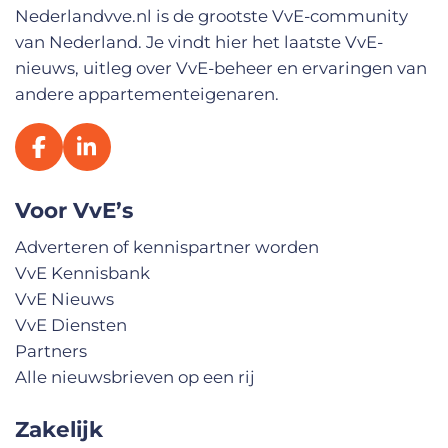
n
Nederlandvve.nl is de grootste VvE-community
a
van Nederland. Je vindt hier het laatste VvE-
a
m
nieuws, uitleg over VvE-beheer en ervaringen van
andere appartementeigenaren.
Voor VvE’s
Adverteren of kennispartner worden
VvE Kennisbank
VvE Nieuws
VvE Diensten
Partners
Alle nieuwsbrieven op een rij
Zakelijk