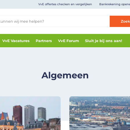
VvE offertes checken en vergelijken
Bankrekening open
Zoe
VvE Vacatures
Partners
VvE Forum
Sluit je bij ons aan!
Algemeen