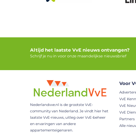
Altijd het laatste VvE nieuws ontvangen?
Schrijf je nu in voor onze maandelijkse nieuwsbrief
Voor V
Adverter
VvE Kenn
Nederlandvve.nl is de grootste VvE-
VvE Nie
community van Nederland. Je vindt hier het
VvE Dien
laatste VvE-nieuws, uitleg over VvE-beheer
Partners
en ervaringen van andere
Alle nieu
appartementeigenaren.