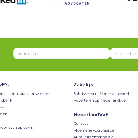
*
*
*
vE’s
Zakelijk
en of kennispartner worden
Schrijven voor Nederlandvve.nl
isbank
Adverteren op Nederlandvve.nl
uws
NederlandVvE
sten
Contact
wsbrieven op een rij
Algemene voorwaarden
Auteursrechtenbeleid