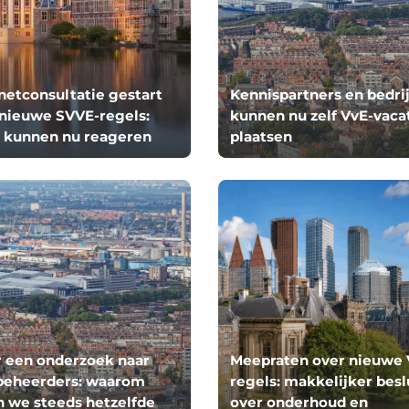
netconsultatie gestart
Kennispartners en bedri
 nieuwe SVVE-regels:
kunnen nu zelf VvE-vaca
s kunnen nu reageren
plaatsen
 een onderzoek naar
Meepraten over nieuwe 
beheerders: waarom
regels: makkelijker besl
 we steeds hetzelfde
over onderhoud en