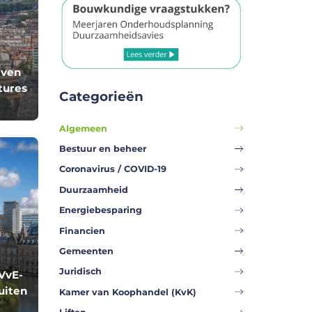
jven
tures
Categorieën
Algemeen
Bestuur en beheer
Coronavirus / COVID-19
Duurzaamheid
Energiebesparing
Financien
Gemeenten
Juridisch
VvE-
uiten
Kamer van Koophandel (KvK)