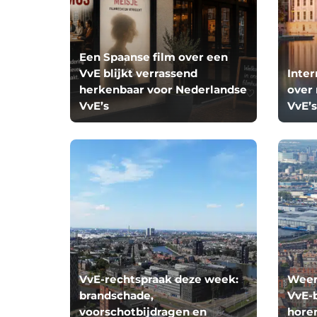
Een Spaanse film over een
VvE blijkt verrassend
Inter
herkenbaar voor Nederlandse
over
VvE’s
VvE’
VvE-rechtspraak deze week:
Weer
brandschade,
VvE-
voorschotbijdragen en
horen