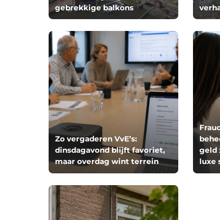
gebrekkige balkons
verh
Fraud
Zo vergaderen VvE’s:
behee
dinsdagavond blijft favoriet,
geld 
maar overdag wint terrein
luxe 