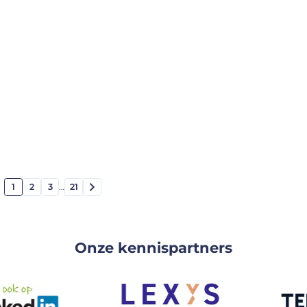
1
2
3
…
21
Onze kennispartners