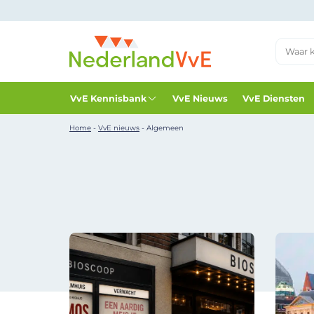
VvE Kennisbank
VvE Nieuws
VvE Diensten
Home
-
VvE nieuws
-
Algemeen