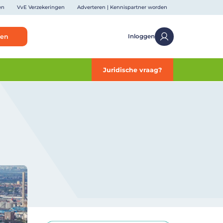
en
VvE Verzekeringen
Adverteren | Kennispartner worden
ken
Inloggen
Juridische vraag?