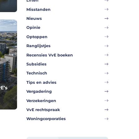
Liften
Misstanden
Nieuws
Opinie
Optoppen
Ranglijstjes
Recensies VvE boeken
Subsidies
Technisch
Tips en advies
E’s
Vergadering
Verzekeringen
VvE rechtspraak
Woningcorporaties