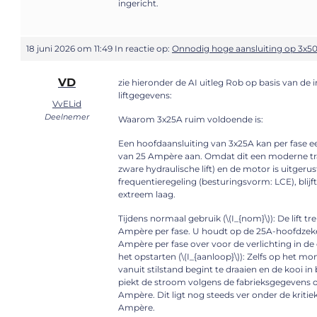
ingericht.
18 juni 2026 om 11:49
In reactie op:
Onnodig hoge aansluiting op 3x50
VD
zie hieronder de AI uitleg Rob op basis van de
liftgegevens:
VvELid
Deelnemer
Waarom 3x25A ruim voldoende is:
Een hoofdaansluiting van 3x25A kan per fase e
van 25 Ampère aan. Omdat dit een moderne trac
zware hydraulische lift) en de motor is uitgeru
frequentieregeling (besturingsvorm: LCE), blij
extreem laag.
Tijdens normaal gebruik (\(I_{nom}\)): De lift tre
Ampère per fase. U houdt op de 25A-hoofdzeke
Ampère per fase over voor de verlichting in de 
het opstarten (\(I_{aanloop}\)): Zelfs op het m
vanuit stilstand begint te draaien en de kooi i
piekt de stroom volgens de fabrieksgegevens 
Ampère. Dit ligt nog steeds ver onder de kritie
Ampère.