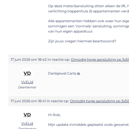
Op deze meter/aansluiting zitten alleen de lift,
verlichting trappenhuis (6 appartementen verde
Alle appartementen hebben ook weer hun eige
sommigen een ‘normale’ aansluiting, sommigen
van hun eigen apparatuur.
Zijn jouw vragen hiermee beantwoord?
17 juni 2026 om 18:42
In reactie op:
Onnodig hoge aansluiting op 3x5
VD
Dankjewel Carla 🙏
VvELid
Deelnemer
17 juni 2026 om 18:41
In reactie op:
Onnodig hoge aansluiting op 3x50
VD
Hi Rob,
VvELid
Mijn update inmiddels geplaatst zoals gewenst;
Deelnemer