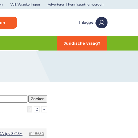
en
VvE Verzekeringen
Adverteren | Kennispartner worden
ken
Inloggen
Juridische vraag?
1
2
→
0A ipv 3x25A
#148650