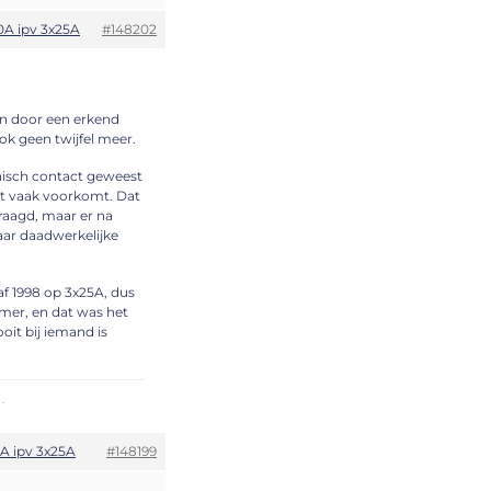
0A ipv 3x25A
#148202
l en door een erkend
ok geen twijfel meer.
onisch contact geweest
st vaak voorkomt. Dat
raagd, maar er na
naar daadwerkelijke
naf 1998 op 3x25A, dus
mmer, en dat was het
oit bij iemand is
.
A ipv 3x25A
#148199