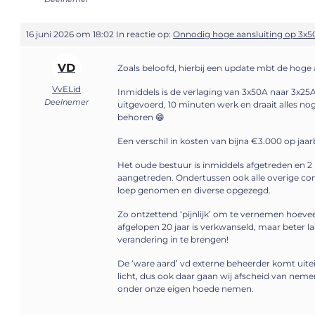
16 juni 2026 om 18:02
In reactie op:
Onnodig hoge aansluiting op 3x5
VD
Zoals beloofd, hierbij een update mbt de hoge 
VvELid
Inmiddels is de verlaging van 3x50A naar 3x25
Deelnemer
uitgevoerd, 10 minuten werk en draait alles nog
behoren 😁
Een verschil in kosten van bijna €3.000 op jaar
Het oude bestuur is inmiddels afgetreden en 
aangetreden. Ondertussen ook alle overige co
loep genomen en diverse opgezegd.
Zo ontzettend ‘pijnlijk’ om te vernemen hoeveel
afgelopen 20 jaar is verkwanseld, maar beter la
verandering in te brengen!
De ‘ware aard’ vd externe beheerder komt uitei
licht, dus ook daar gaan wij afscheid van nem
onder onze eigen hoede nemen.