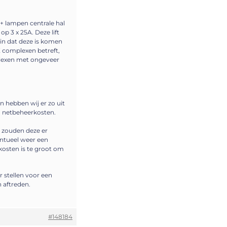
 + lampen centrale hal
op 3 x 25A. Deze lift
 zin dat deze is komen
vE complexen betreft,
plexen met ongeveer
n hebben wij er zo uit
n netbeheerkosten.
 zouden deze er
entueel weer een
kosten is te groot om
 stellen voor een
 aftreden.
#148184