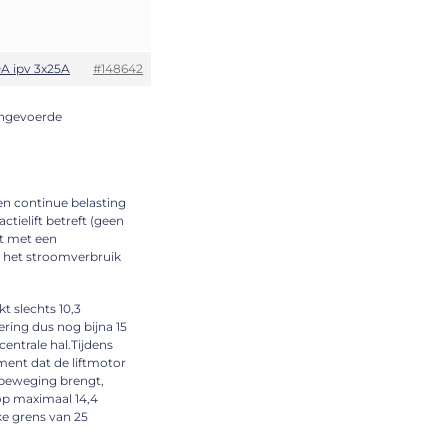
A ipv 3x25A
#148642
 ingevoerde
en continue belasting
tielift betreft (geen
st met een
ft het stroomverbruik
kt slechts 10,3
ring dus nog bijna 15
centrale hal.Tijdens
oment dat de liftmotor
n beweging brengt,
op maximaal 14,4
ke grens van 25