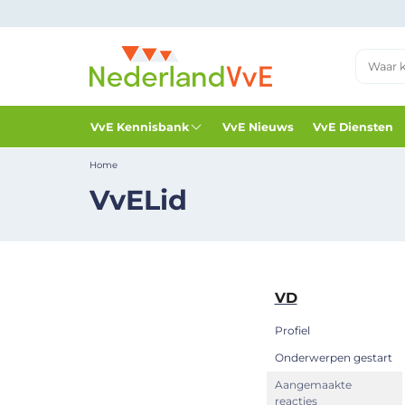
VvE Kennisbank
VvE Nieuws
VvE Diensten
Home
VvELid
VD
Profiel
Onderwerpen gestart
Aangemaakte
reacties