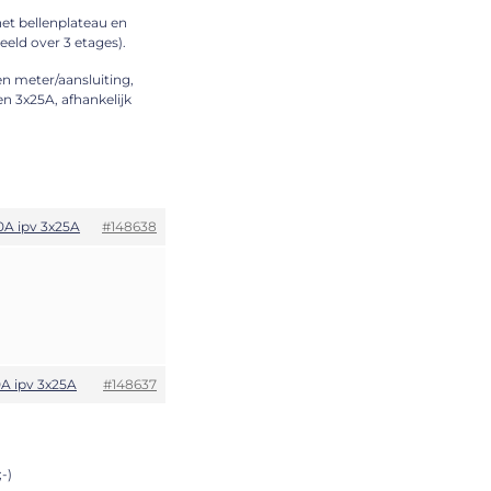
 het bellenplateau en
eld over 3 etages).
n meter/aansluiting,
 3x25A, afhankelijk
0A ipv 3x25A
#148638
A ipv 3x25A
#148637
-)