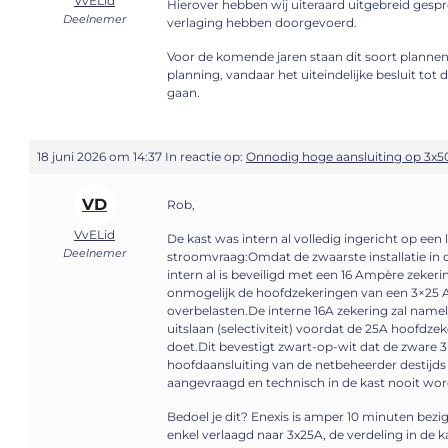
VvELid
Hierover hebben wij uiteraard uitgebreid gespr
Deelnemer
verlaging hebben doorgevoerd.
Voor de komende jaren staan dit soort plannen
planning, vandaar het uiteindelijke besluit tot 
gaan.
18 juni 2026 om 14:37
In reactie op:
Onnodig hoge aansluiting op 3x5
VD
Rob,
VvELid
De kast was intern al volledig ingericht op een 
Deelnemer
stroomvraag:Omdat de zwaarste installatie in de
intern al is beveiligd met een 16 Ampère zekeri
onmogelijk de hoofdzekeringen van een 3×25 
overbelasten.De interne 16A zekering zal namelij
uitslaan (selectiviteit) voordat de 25A hoofdze
doet.Dit bevestigt zwart-op-wit dat de zware 
hoofdaansluiting van de netbeheerder destijds 
aangevraagd en technisch in de kast nooit wo
Bedoel je dit? Enexis is amper 10 minuten bezi
enkel verlaagd naar 3x25A, de verdeling in de k