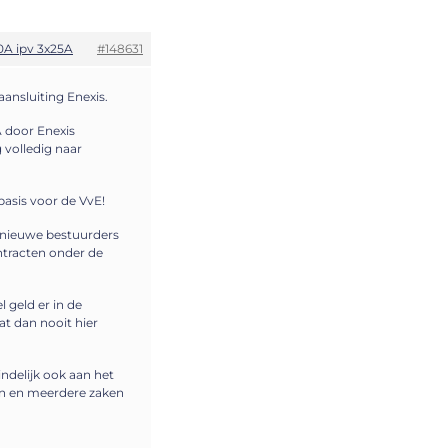
0A ipv 3x25A
#148631
aansluiting Enexis.
A door Enexis
 volledig naar
basis voor de VvE!
2 nieuwe bestuurders
ntracten onder de
 geld er in de
at dan nooit hier
ndelijk ook aan het
en en meerdere zaken