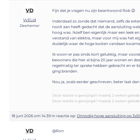
VD
Fijn dat je vragen nu zijn beantwoord Rob 😉
VvELid
Inderdaad zo zonde dat niemand, zelfs de exter
Deelnemer
nooit aan heeft gedacht dat de aansluiting wel
hoog was. Ikzelf ben eigenlijk maar een leek e
verstand van elektra, maar voor mij was het ei
duidelijk waar de hoge kosten vandaan kwame
Ik woon er pas sinds kort gelukkig, maar voora
bewoners die hier al bijna 20 jaar wonen en de
regelmatig ter sprake hebben gebracht en er bi
ging branden.
Nou ja, zoals eerder geschreven, beter laat dan
Deze reactie is gewijzigd 1 maand, 2 weken geleden
Deze reactie is gewijzigd 1 maand, 2 weken geleden
18 juni 2026 om 14:39
In reactie op:
Onnodig hoge aansluiting op 3x5
VD
@Ron