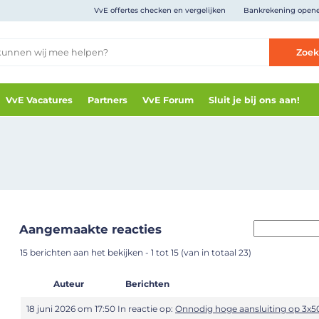
VvE offertes checken en vergelijken
Bankrekening open
Zoe
VvE Vacatures
Partners
VvE Forum
Sluit je bij ons aan!
Aangemaakte reacties
15 berichten aan het bekijken - 1 tot 15 (van in totaal 23)
Auteur
Berichten
18 juni 2026 om 17:50
In reactie op:
Onnodig hoge aansluiting op 3x5