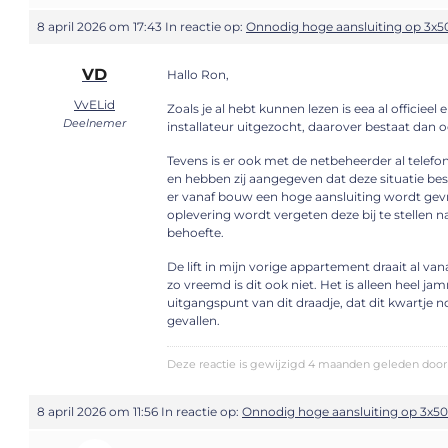
8 april 2026 om 17:43
In reactie op:
Onnodig hoge aansluiting op 3x5
VD
Hallo Ron,
VvELid
Zoals je al hebt kunnen lezen is eea al officiee
Deelnemer
installateur uitgezocht, daarover bestaat dan o
Tevens is er ook met de netbeheerder al telef
en hebben zij aangegeven dat deze situatie be
er vanaf bouw een hoge aansluiting wordt gev
oplevering wordt vergeten deze bij te stellen 
behoefte.
De lift in mijn vorige appartement draait al va
zo vreemd is dit ook niet. Het is alleen heel ja
uitgangspunt van dit draadje, dat dit kwartje no
gevallen.
Deze reactie is gewijzigd 4 maanden geleden door 
8 april 2026 om 11:56
In reactie op:
Onnodig hoge aansluiting op 3x50