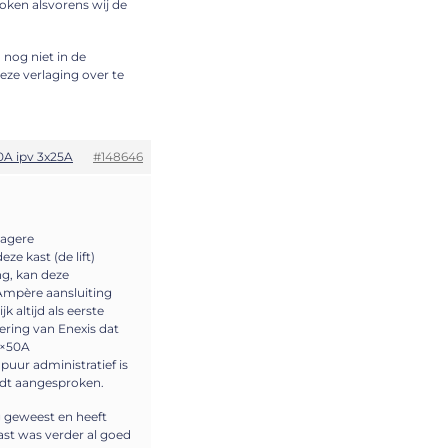
oken alsvorens wij de
 nog niet in de
deze verlaging over te
0A ipv 3x25A
#148646
lagere
ze kast (de lift)
ng, kan deze
Ampère aansluiting
k altijd als eerste
kering van Enexis dat
3×50A
puur administratief is
rdt aangesproken.
g geweest en heeft
ast was verder al goed