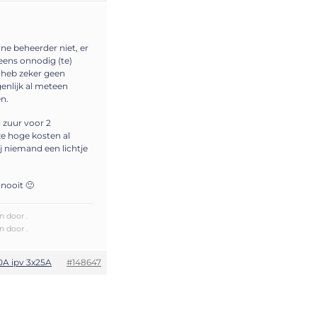
ne beheerder niet, er
eens onnodig (te)
n heb zeker geen
genlijk al meteen
n.
l zuur voor 2
ze hoge kosten al
j niemand een lichtje
 nooit 🙂
 door .
 door .
0A ipv 3x25A
#148647