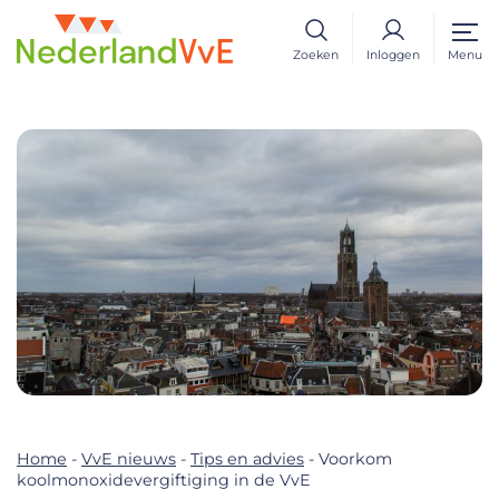
Zoeken
Inloggen
Menu
Home
-
VvE nieuws
-
Tips en advies
-
Voorkom
koolmonoxidevergiftiging in de VvE