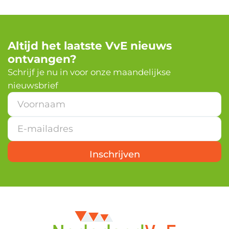
Altijd het laatste VvE nieuws
ontvangen?
Schrijf je nu in voor onze maandelijkse
nieuwsbrief
*
V
o
o
r
n
Inschrijven
a
a
m
V
o
o
r
n