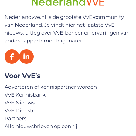
a
a
m
Nederlandvve.nl is de grootste VvE-community
van Nederland. Je vindt hier het laatste VvE-
nieuws, uitleg over VvE-beheer en ervaringen van
andere appartementeigenaren.
Voor VvE’s
Adverteren of kennispartner worden
VvE Kennisbank
VvE Nieuws
VvE Diensten
Partners
Alle nieuwsbrieven op een rij